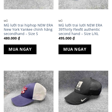
MŨ
MŨ
Mũ lưỡi trai hiphop NEW ERA
Mũ lưỡi trai lưới NEW ERA
New York Yankee chính hãng
39Thirty Flexfit authentic
secondhand – Size S
second hand – Size L/XL
480.000
₫
495.000
₫
MUA NGAY
MUA NGAY