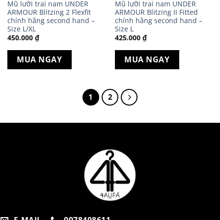
Mũ lưỡi trai nam UNDER
Mũ lưỡi trai nam UNDER
ARMOUR Blitzing 2 Flexfit
ARMOUR Blitzing II Fitted
chính hãng second hand –
chính hãng second hand –
Size L/XL
Size L
450.000
₫
425.000
₫
MUA NGAY
MUA NGAY
1
2
E-MAIL
0978408611