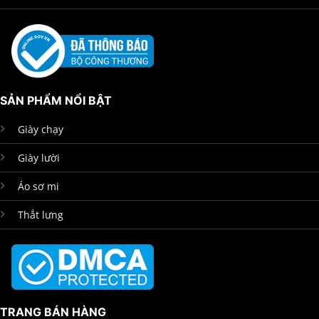
SẢN PHẨM NỔI BẬT
Giày chạy
Giày lười
Áo sơ mi
Thắt lưng
TRANG BÁN HÀNG