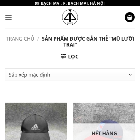
Bỏ
99 BẠCH MAI, P. BẠCH MAI, HÀ NỘI
qua
nội
dung
TRANG CHỦ
/
SẢN PHẨM ĐƯỢC GẮN THẺ “MŨ LƯỠI
TRAI”
LỌC
HẾT HÀNG