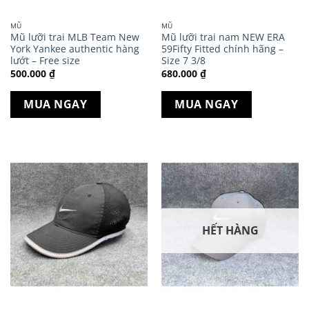
MŨ
MŨ
Mũ lưỡi trai MLB Team New
Mũ lưỡi trai nam NEW ERA
York Yankee authentic hàng
59Fifty Fitted chính hãng –
lướt – Free size
Size 7 3/8
500.000
₫
680.000
₫
MUA NGAY
MUA NGAY
HẾT HÀNG