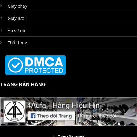
Giày chạy
Giày lười
Áo sơ mi
Thắt lưng
TRANG BÁN HÀNG
Truy cập trang