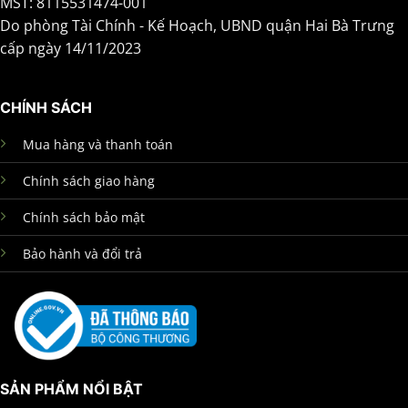
MST: 8115531474-001
Do phòng Tài Chính - Kế Hoạch, UBND quận Hai Bà Trưng
cấp ngày 14/11/2023
CHÍNH SÁCH
Mua hàng và thanh toán
Chính sách giao hàng
Chính sách bảo mật
Bảo hành và đổi trả
SẢN PHẨM NỔI BẬT