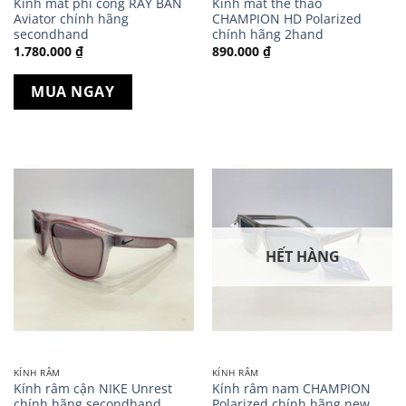
Kính mát phi công RAY BAN
Kính mát thể thao
Aviator chính hãng
CHAMPION HD Polarized
secondhand
chính hãng 2hand
1.780.000
₫
890.000
₫
MUA NGAY
HẾT HÀNG
KÍNH RÂM
KÍNH RÂM
Kính râm cận NIKE Unrest
Kính râm nam CHAMPION
chính hãng secondhand
Polarized chính hãng new