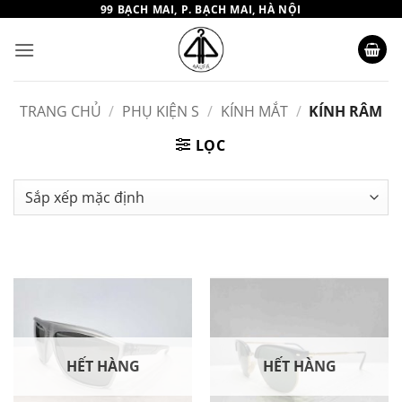
Bỏ
99 BẠCH MAI, P. BẠCH MAI, HÀ NỘI
qua
nội
dung
TRANG CHỦ
/
PHỤ KIỆN S
/
KÍNH MẮT
/
KÍNH RÂM
LỌC
HẾT HÀNG
HẾT HÀNG