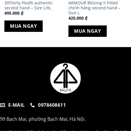
39Thirty Flexfit authentic
ARMOUR Blitzing II Fitted
second hand – Size L/XL
chính hãng second hand –
Size L
495.000
₫
425.000
₫
MUA NGAY
MUA NGAY
E-MAIL
0978408611
99 Bạch Mai, phường Bạch Mai, Hà Nội.