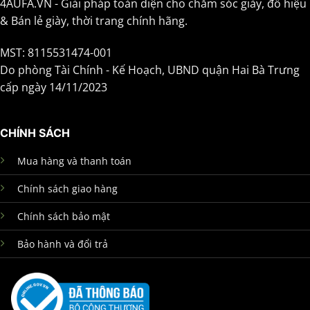
4AUFA.VN - Giải pháp toàn diện cho chăm sóc giày, đồ hiệu
& Bán lẻ giày, thời trang chính hãng.
MST: 8115531474-001
Do phòng Tài Chính - Kế Hoạch, UBND quận Hai Bà Trưng
cấp ngày 14/11/2023
CHÍNH SÁCH
Mua hàng và thanh toán
Chính sách giao hàng
Chính sách bảo mật
Bảo hành và đổi trả