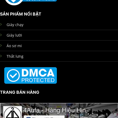
SẢN PHẨM NỔI BẬT
Giày chạy
Giày lười
Áo sơ mi
Thắt lưng
TRANG BÁN HÀNG