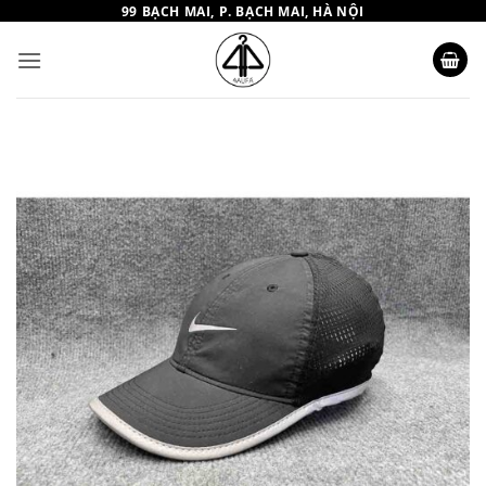
Bỏ
99 BẠCH MAI, P. BẠCH MAI, HÀ NỘI
qua
nội
dung