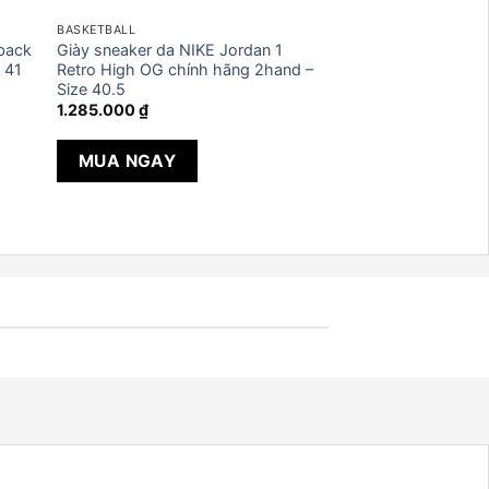
BASKETBALL
back
Giày sneaker da NIKE Jordan 1
 41
Retro High OG chính hãng 2hand –
Size 40.5
1.285.000
₫
MUA NGAY