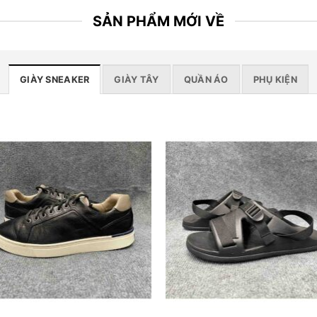
SẢN PHẨM MỚI VỀ
GIÀY SNEAKER
GIÀY TÂY
QUẦN ÁO
PHỤ KIỆN