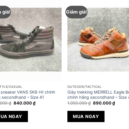
 giá!
Giảm giá!
STYLE/CASUAL
OUTDOOR/TACTICAL
 sneaker VANS SK8-HI chính
Giày trekking MERRELL Eagle B
 secondhand – Size 41
chính hãng secondhand – Size 
Giá
Giá
Giá
Giá
.000
₫
840.000
₫
1.050.000
₫
890.000
₫
gốc
hiện
gốc
hiện
là:
tại
là:
tại
930.000 ₫.
là:
1.050.000 ₫.
là:
UA NGAY
MUA NGAY
840.000 ₫.
890.00