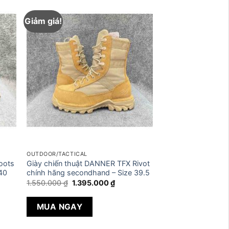
Giảm giá!
OUTDOOR/TACTICAL
oots
Giày chiến thuật DANNER TFX Rivot
40
chính hãng secondhand – Size 39.5
Giá
Giá
1.550.000
₫
1.395.000
₫
gốc
hiện
là:
tại
1.550.000 ₫.
là:
MUA NGAY
0 ₫.
1.395.000 ₫.