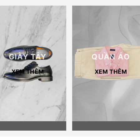
GIÀY TÂY
QUẦN ÁO
XEM THÊM
XEM THÊM