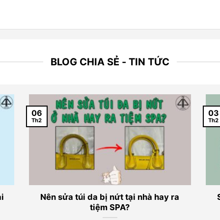
BLOG CHIA SẺ - TIN TỨC
06
03
Th2
Th2
i
Nên sửa túi da bị nứt tại nhà hay ra
tiệm SPA?