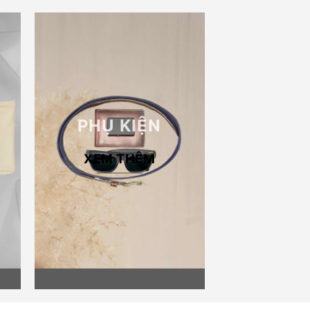
PHỤ KIỆN
XEM THÊM