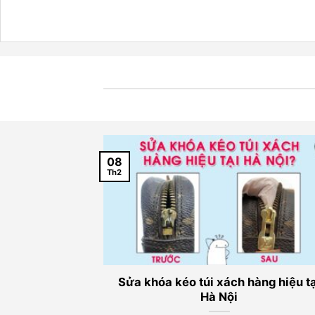
08
Th2
rs ở đâu và 7
Sửa khóa kéo túi xách hàng hiệu tạ
ánh
Hà Nội