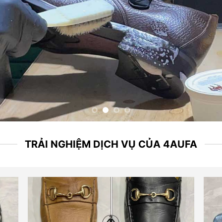
TƯ VẤN NGAY
TRẢI NGHIỆM DỊCH VỤ CỦA 4AUFA