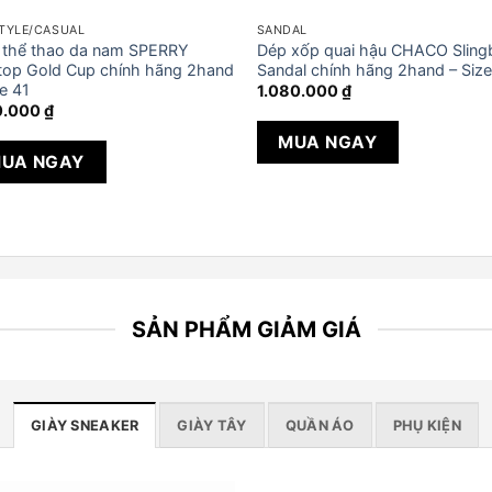
STYLE/CASUAL
SANDAL
 thể thao da nam SPERRY
Dép xốp quai hậu CHACO Sling
op Gold Cup chính hãng 2hand
Sandal chính hãng 2hand – Size
ze 41
1.080.000
₫
0.000
₫
MUA NGAY
UA NGAY
SẢN PHẨM GIẢM GIÁ
GIÀY SNEAKER
GIÀY TÂY
QUẦN ÁO
PHỤ KIỆN