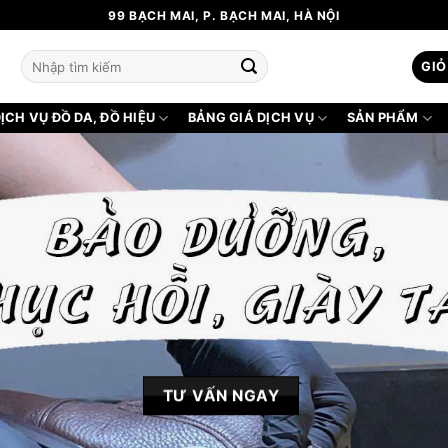
99 BẠCH MAI, P. BẠCH MAI, HÀ NỘI
Tìm
GIỎ
kiếm:
ỊCH VỤ ĐỒ DA, ĐỒ HIỆU
BẢNG GIÁ DỊCH VỤ
SẢN PHẨM