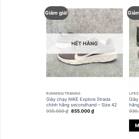
Giảm giá!
Giảm
HẾT HÀNG
RUNNING/TRANING
LIFE
e Bounce
Giày chạy NIKE Explore Strada
Giày
 hãng – Size 41
chính hãng secondhand – Size 42
hãng
Giá
Giá
935.000
₫
855.000
₫
930
gốc
hiện
Giá
.000
₫
là:
tại
hiện
935.000 ₫.
là:
tại
M
855.000 ₫.
00 ₫.
là:
890.000 ₫.