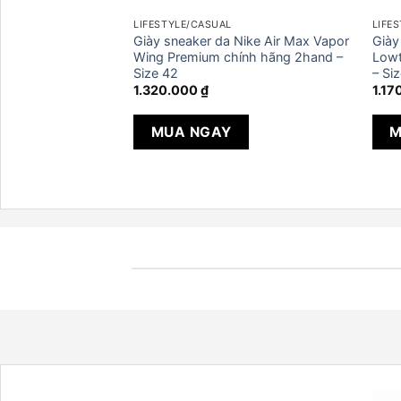
LIFESTYLE/CASUAL
LIFE
ống nước NIKE
Giày sneaker da Nike Air Max Vapor
Giày
igh Gore-Tex chính
Wing Premium chính hãng 2hand –
Lowt
e 41
Size 42
– Si
1.320.000
₫
1.17
MUA NGAY
M