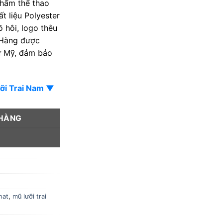
phẩm thể thao
t liệu Polyester
 hôi, logo thêu
. Hàng được
ừ Mỹ, đảm bảo
ỡi Trai Nam ▼
 HÀNG
Y
hat
,
mũ lưỡi trai