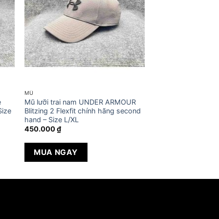
MŨ
e
Mũ lưỡi trai nam UNDER ARMOUR
Size
Blitzing 2 Flexfit chính hãng second
hand – Size L/XL
450.000
₫
MUA NGAY