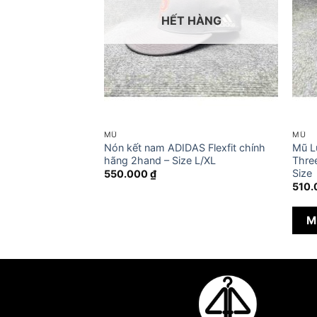
HẾT HÀNG
MŨ
MŨ
 NEW ERA 39Thirty
Nón kết nam ADIDAS Flexfit chính
Mũ L
 second hand – Size
hãng 2hand – Size L/XL
Thre
Size
550.000
₫
510
M