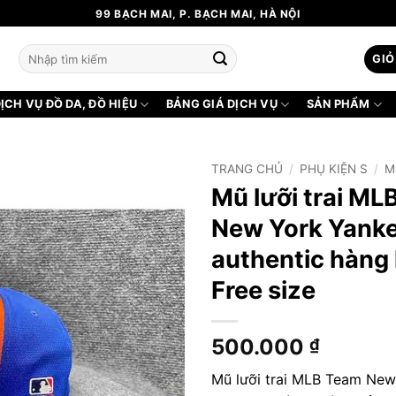
99 BẠCH MAI, P. BẠCH MAI, HÀ NỘI
Tìm
GIỎ
kiếm:
ỊCH VỤ ĐỒ DA, ĐỒ HIỆU
BẢNG GIÁ DỊCH VỤ
SẢN PHẨM
TRANG CHỦ
/
PHỤ KIỆN S
/
M
Mũ lưỡi trai ML
New York Yank
authentic hàng 
Free size
500.000
₫
Mũ lưỡi trai MLB Team New