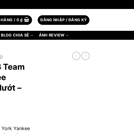
 HÀNG /
0
₫
ĐĂNG NHẬP / ĐĂNG KÝ
BLOG CHIA SẺ
ẢNH REVIEW
Ũ
B Team
ee
lướt –
 York Yankee