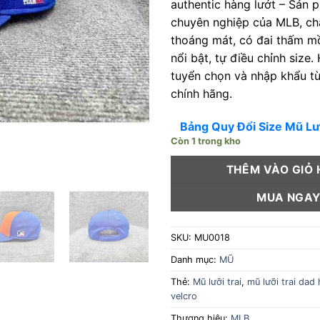
authentic hàng lướt – Sản 
chuyên nghiệp của MLB, chấ
thoáng mát, có đai thấm mồ
nổi bật, tự điều chỉnh size
tuyển chọn và nhập khẩu t
chính hãng.
Bảng Quy Đổi Size Mũ Lư
Còn 1 trong kho
THÊM VÀO GIỎ
MUA NGA
SKU:
MU0018
Danh mục:
MŨ
Thẻ:
Mũ lưỡi trai
,
mũ lưỡi trai dad 
velcro
Thương hiệu:
MLB