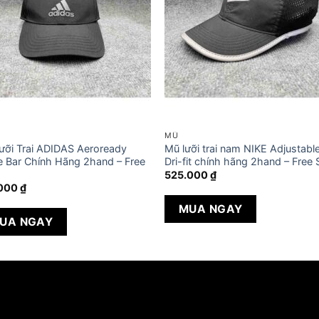
MŨ
ưỡi Trai ADIDAS Aeroready
Mũ lưỡi trai nam NIKE Adjustabl
e Bar Chính Hãng 2hand – Free
Dri-fit chính hãng 2hand – Free 
525.000
₫
.000
₫
MUA NGAY
UA NGAY