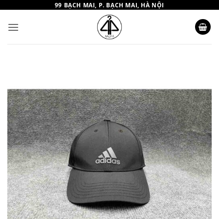
Bỏ
99 BẠCH MAI, P. BẠCH MAI, HÀ NỘI
qua
nội
dung