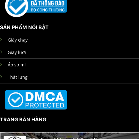
SẢN PHẨM NỔI BẬT
Giày chạy
Giày lười
Áo sơ mi
Thắt lưng
TRANG BÁN HÀNG