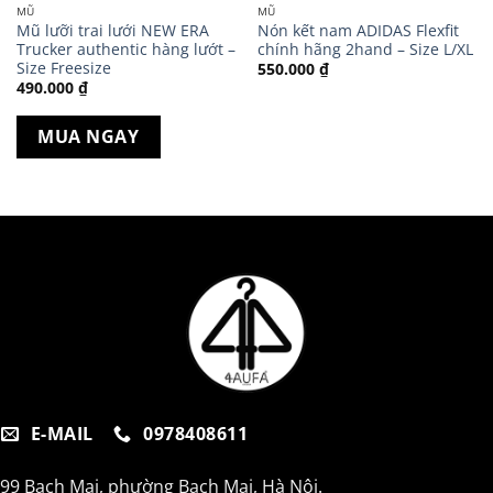
MŨ
MŨ
Mũ lưỡi trai lưới NEW ERA
Nón kết nam ADIDAS Flexfit
Trucker authentic hàng lướt –
chính hãng 2hand – Size L/XL
Size Freesize
550.000
₫
490.000
₫
MUA NGAY
E-MAIL
0978408611
99 Bạch Mai, phường Bạch Mai, Hà Nội.