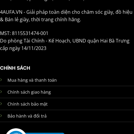
4AUFA.VN - Giải pháp toàn diện cho chăm sóc giày, đồ hiệu
& Bán lẻ giày, thời trang chính hãng.
MST: 8115531474-001
Do phòng Tài Chính - Kế Hoạch, UBND quận Hai Bà Trưng
cấp ngày 14/11/2023
CHÍNH SÁCH
Mua hàng và thanh toán
Chính sách giao hàng
Chính sách bảo mật
Bảo hành và đổi trả