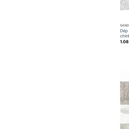
SAND
Dép 
chín
1.0