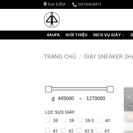
Bỏ
ĐỊA ĐIỂM
0978408611
qua
nội
dung
4AUFA
GIỚI THIỆU
DỊCH VỤ GIÀY
D
TRANG CHỦ
/
GIÀY SNEAKER 2
₫
-
Minimum Price
Maximum Price
LỌC SIZE GIÀY:
36
39
39.5
40
41
42
42.5
43