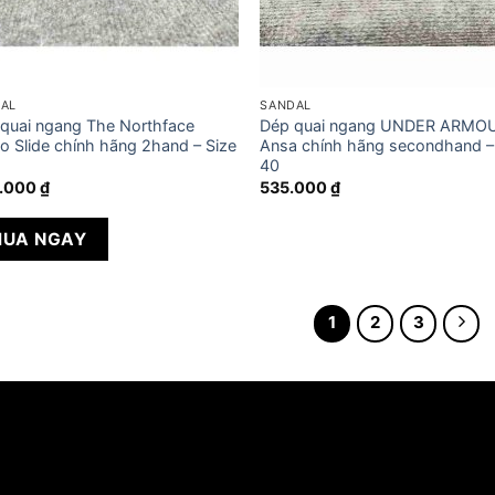
AL
SANDAL
quai ngang The Northface
Dép quai ngang UNDER ARMO
 Slide chính hãng 2hand – Size
Ansa chính hãng secondhand –
40
.000
₫
535.000
₫
UA NGAY
1
2
3