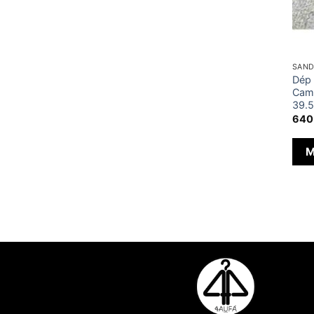
SAND
Dép 
Camo
39.5
640
M