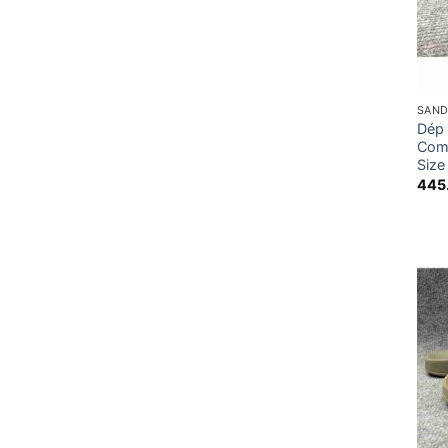
SAND
Dép 
Comf
Size
445