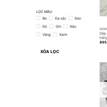
LỌC MÀU:
Be
Đa sắc
Đen
Đỏ
Ghi
Nâu
SAND
Dép
Vàng
Xanh
hãng
895
XÓA LỌC