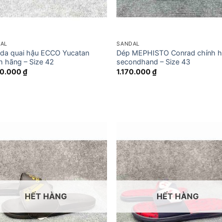
AL
SANDAL
da quai hậu ECCO Yucatan
Dép MEPHISTO Conrad chính 
h hãng – Size 42
secondhand – Size 43
80.000
₫
1.170.000
₫
HẾT HÀNG
HẾT HÀNG