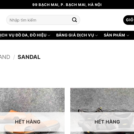
99 BẠCH MAI, P. BẠCH MAI, HÀ NỘI
Tìm
GIỎ
kiếm:
ỊCH VỤ ĐỒ DA, ĐỒ HIỆU
BẢNG GIÁ DỊCH VỤ
SẢN PHẨM
HAND
/
SANDAL
HẾT HÀNG
HẾT HÀNG