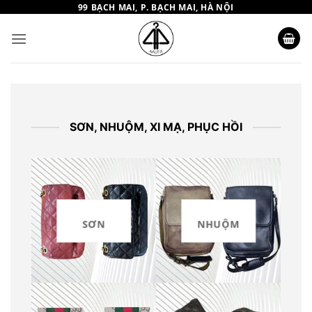
Bỏ
99 BẠCH MAI, P. BẠCH MAI, HÀ NỘI
qua
nội
dung
SƠN, NHUỘM, XI MẠ, PHỤC HỒI
SƠN
NHUỘM