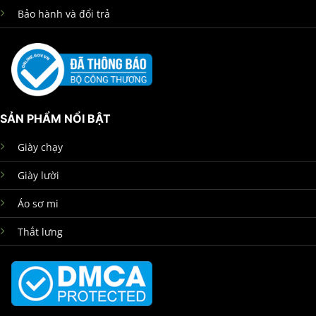
Bảo hành và đổi trả
SẢN PHẨM NỔI BẬT
Giày chạy
Giày lười
Áo sơ mi
Thắt lưng