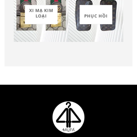
XI MẠ KIM
LOẠI
PHỤC HỒI