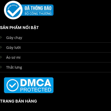
SẢN PHẨM NỔI BẬT
Giày chạy
Giày lười
Áo sơ mi
Thắt lưng
TRANG BÁN HÀNG