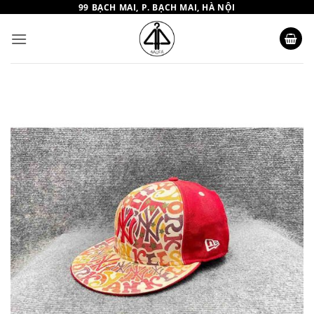
Bỏ
99 BẠCH MAI, P. BẠCH MAI, HÀ NỘI
qua
nội
dung