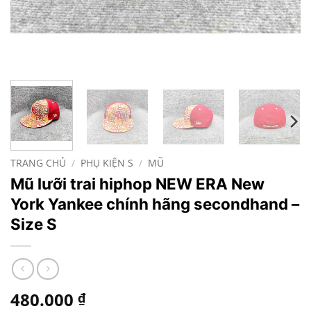
TRANG CHỦ
/
PHỤ KIỆN S
/
MŨ
Mũ lưỡi trai hiphop NEW ERA New
York Yankee chính hãng secondhand –
Size S
480.000
₫