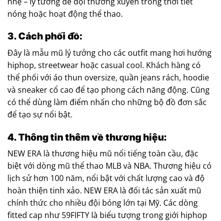
nhẹ – lý tưởng để đội thường xuyên trong thời tiết
nóng hoặc hoạt động thể thao.
3. Cách phối đồ:
Đây là mẫu mũ lý tưởng cho các outfit mang hơi hướng
hiphop, streetwear hoặc casual cool. Khách hàng có
thể phối với áo thun oversize, quần jeans rách, hoodie
và sneaker cổ cao để tạo phong cách năng động. Cũng
có thể dùng làm điểm nhấn cho những bộ đồ đơn sắc
để tạo sự nổi bật.
4. Thông tin thêm về thương hiệu:
NEW ERA là thương hiệu mũ nổi tiếng toàn cầu, đặc
biệt với dòng mũ thể thao MLB và NBA. Thương hiệu có
lịch sử hơn 100 năm, nổi bật với chất lượng cao và độ
hoàn thiện tinh xảo. NEW ERA là đối tác sản xuất mũ
chính thức cho nhiều đội bóng lớn tại Mỹ. Các dòng
fitted cap như 59FIFTY là biểu tượng trong giới hiphop