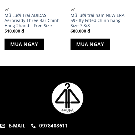
MŨ
MŨ
Mũ Lưỡi Trai ADIDAS
Mũ lưỡi trai nam NEW ERA
Aeroready Three Bar Chính
59Fifty Fitted chính hãng –
Hãng 2hand – Free Size
Size 7 3/8
510.000
₫
680.000
₫
MUA NGAY
MUA NGAY
E-MAIL
0978408611