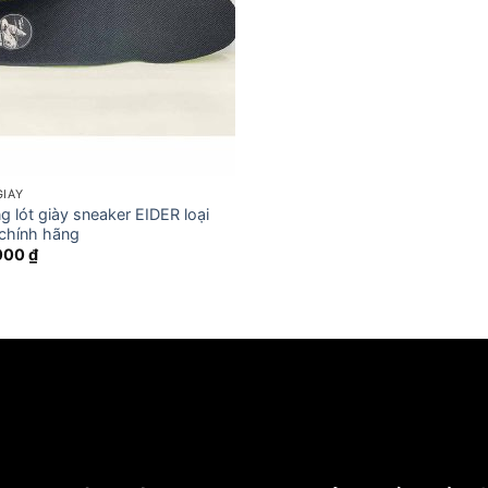
GIÀY
g lót giày sneaker EIDER loại
chính hãng
000
₫