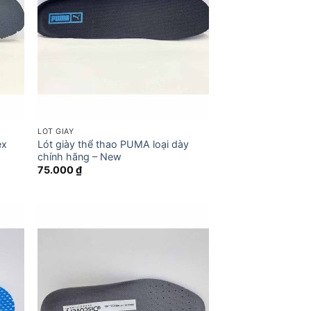
LÓT GIÀY
ex
Lót giày thể thao PUMA loại dày
chính hãng – New
75.000
₫