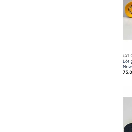
LÓT 
Lót 
New
75.