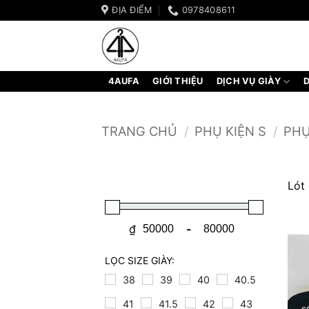
Bỏ
ĐỊA ĐIỂM
0978408611
qua
nội
dung
4AUFA
GIỚI THIỆU
DỊCH VỤ GIÀY
D
TRANG CHỦ
/
PHỤ KIỆN S
/
PHỤ
Lót 
₫
-
Minimum Price
Maximum Price
LỌC SIZE GIÀY:
38
39
40
40.5
41
41.5
42
43