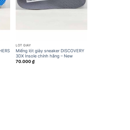
LÓT GIÀY
CHERS
Miếng lót giày sneaker DISCOVERY
3DX Insole chính hãng – New
70.000
₫