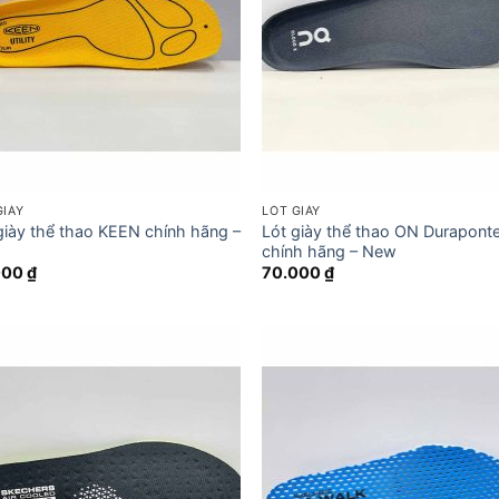
GIÀY
LÓT GIÀY
giày thể thao KEEN chính hãng –
Lót giày thể thao ON Durapont
chính hãng – New
000
₫
70.000
₫