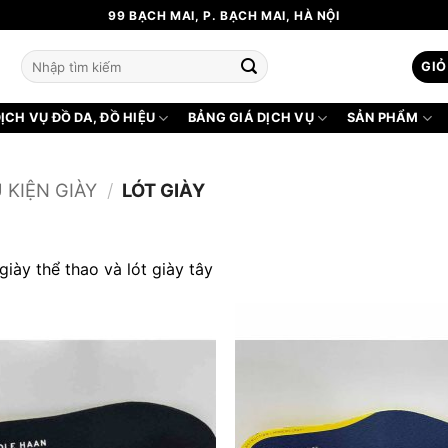
99 BẠCH MAI, P. BẠCH MAI, HÀ NỘI
Tìm
GIỎ
kiếm:
ỊCH VỤ ĐỒ DA, ĐỒ HIỆU
BẢNG GIÁ DỊCH VỤ
SẢN PHẨM
 KIỆN GIÀY
/
LÓT GIÀY
giày thể thao và lót giày tây