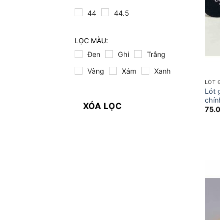
44
44.5
LỌC MÀU:
Đen
Ghi
Trắng
Vàng
Xám
Xanh
LÓT 
Lót 
chín
XÓA LỌC
75.