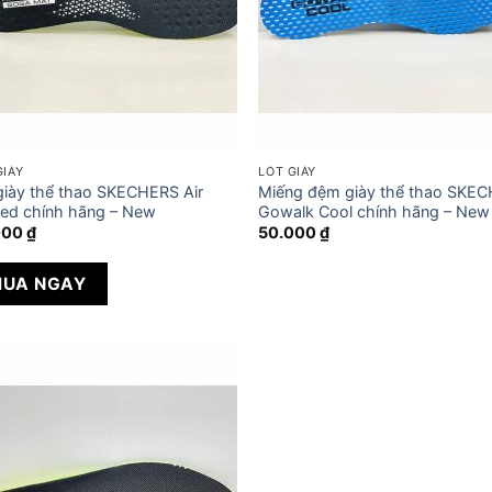
GIÀY
LÓT GIÀY
giày thể thao SKECHERS Air
Miếng đệm giày thể thao SKE
ed chính hãng – New
Gowalk Cool chính hãng – New
000
₫
50.000
₫
UA NGAY