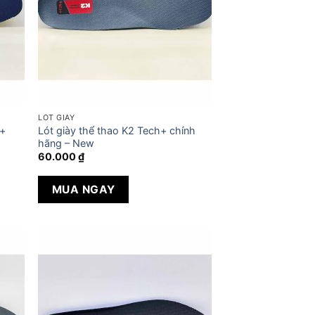
LÓT GIÀY
d+
Lót giày thể thao K2 Tech+ chính
hãng – New
60.000
₫
MUA NGAY