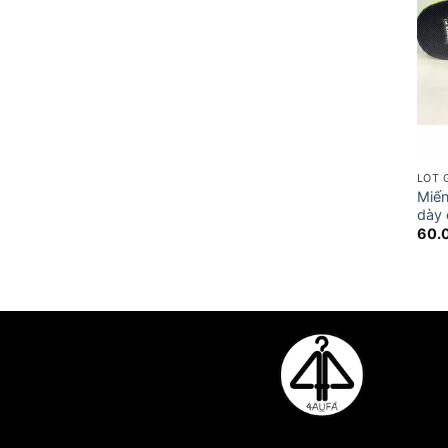
LÓT 
Miến
dày 
60.