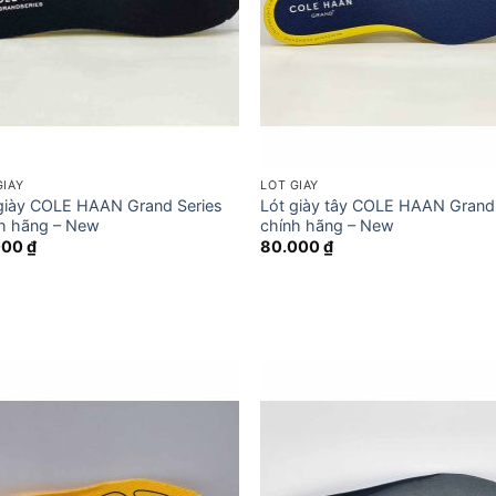
GIÀY
LÓT GIÀY
giày COLE HAAN Grand Series
Lót giày tây COLE HAAN Gran
h hãng – New
chính hãng – New
000
₫
80.000
₫