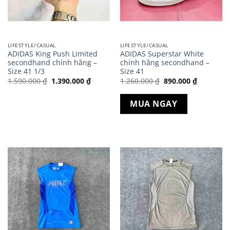
LIFESTYLE/CASUAL
LIFESTYLE/CASUAL
ADIDAS King Push Limited
ADIDAS Superstar White
secondhand chính hãng –
chính hãng secondhand –
Size 41 1/3
Size 41
Giá
Giá
Giá
Giá
1.590.000
₫
1.390.000
₫
1.260.000
₫
890.000
₫
gốc
hiện
gốc
hiện
là:
tại
là:
tại
1.590.000 ₫.
là:
1.260.000 ₫.
là:
MUA NGAY
1.390.000 ₫.
890.000 ₫