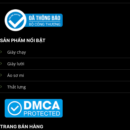
SẢN PHẨM NỔI BẬT
Giày chạy
Giày lười
Áo sơ mi
Thắt lưng
TRANG BÁN HÀNG