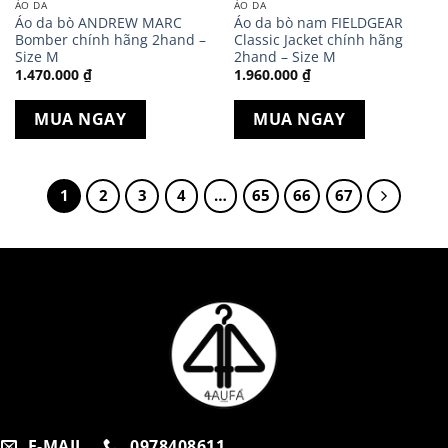
ÁO DA
ÁO DA
Áo da bò ANDREW MARC
Áo da bò nam FIELDGEAR
Bomber chính hãng 2hand –
Classic Jacket chính hãng
Size M
2hand – Size M
1.470.000
₫
1.960.000
₫
MUA NGAY
MUA NGAY
1
2
3
4
…
65
66
67
E-MAIL
0978408611