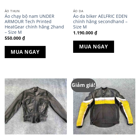
ÁO THUN
ÁO DA
Áo chạy bộ nam UNDER
Áo da biker AELFRIC EDEN
ARMOUR Tech Printed
chính hãng secondhand –
HeatGear chính hãng 2hand
Size M
– Size M
1.190.000
₫
550.000
₫
MUA NGAY
MUA NGAY
Giảm giá!