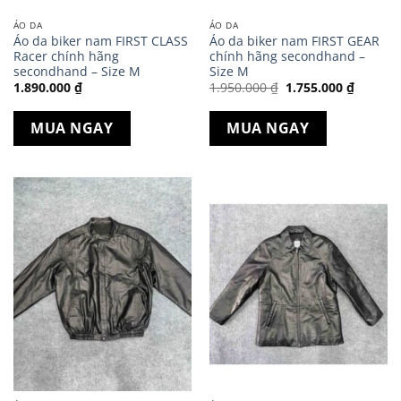
ÁO DA
ÁO DA
Áo da biker nam FIRST CLASS
Áo da biker nam FIRST GEAR
Racer chính hãng
chính hãng secondhand –
secondhand – Size M
Size M
Giá
Giá
1.890.000
₫
1.950.000
₫
1.755.000
₫
gốc
hiện
là:
tại
1.950.000 ₫.
là:
MUA NGAY
MUA NGAY
1.755.0