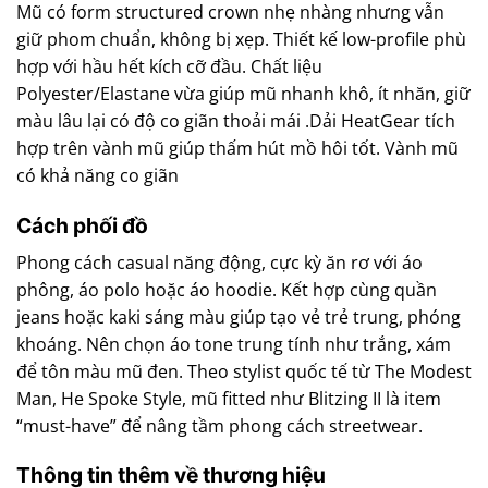
Mũ có form structured crown nhẹ nhàng nhưng vẫn
giữ phom chuẩn, không bị xẹp. Thiết kế low-profile phù
hợp với hầu hết kích cỡ đầu. Chất liệu
Polyester/Elastane vừa giúp mũ nhanh khô, ít nhăn, giữ
màu lâu lại có độ co giãn thoải mái .Dải HeatGear tích
hợp trên vành mũ giúp thấm hút mồ hôi tốt. Vành mũ
có khả năng co giãn
Cách phối đồ
Phong cách casual năng động, cực kỳ ăn rơ với áo
phông, áo polo hoặc áo hoodie. Kết hợp cùng quần
jeans hoặc kaki sáng màu giúp tạo vẻ trẻ trung, phóng
khoáng. Nên chọn áo tone trung tính như trắng, xám
để tôn màu mũ đen. Theo stylist quốc tế từ The Modest
Man, He Spoke Style, mũ fitted như Blitzing II là item
“must-have” để nâng tầm phong cách streetwear.
Thông tin thêm về thương hiệu