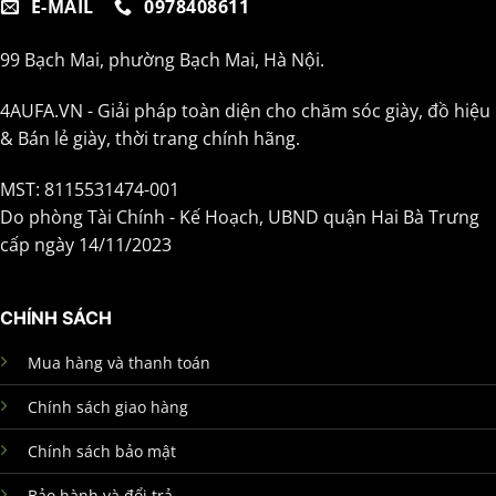
E-MAIL
0978408611
99 Bạch Mai, phường Bạch Mai, Hà Nội.
4AUFA.VN - Giải pháp toàn diện cho chăm sóc giày, đồ hiệu
& Bán lẻ giày, thời trang chính hãng.
MST: 8115531474-001
Do phòng Tài Chính - Kế Hoạch, UBND quận Hai Bà Trưng
cấp ngày 14/11/2023
CHÍNH SÁCH
Mua hàng và thanh toán
Chính sách giao hàng
Chính sách bảo mật
Bảo hành và đổi trả