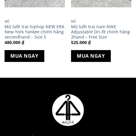
MŨ
MŨ
Mũ lưỡi trai hiphop NEW ERA
Mũ lưỡi trai nam NIKE
New York Yankee chính hãng
Adjustable Dri-fit chính hãng
secondhand – Size S
2hand – Free Size
480.000
₫
525.000
₫
MUA NGAY
MUA NGAY