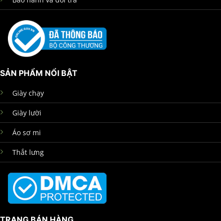
SẢN PHẨM NỔI BẬT
Giày chạy
Giày lười
Áo sơ mi
Thắt lưng
TRANG BÁN HÀNG