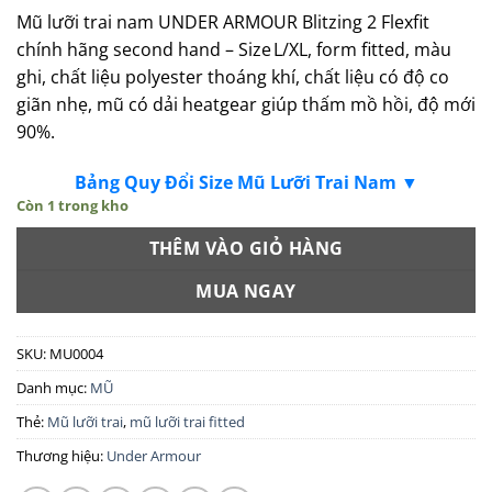
Mũ lưỡi trai nam UNDER ARMOUR Blitzing 2 Flexfit
chính hãng second hand –
Size L/XL, form fitted, màu
ghi, chất liệu polyester thoáng khí, chất liệu có độ co
giãn nhẹ, mũ có dải heatgear giúp thấm mồ hồi, độ mới
90%.
Bảng Quy Đổi Size Mũ Lưỡi Trai Nam ▼
Còn 1 trong kho
THÊM VÀO GIỎ HÀNG
MUA NGAY
SKU:
MU0004
Danh mục:
MŨ
Thẻ:
Mũ lưỡi trai
,
mũ lưỡi trai fitted
Thương hiệu:
Under Armour