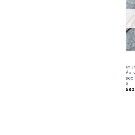
ÁO S
Áo 
sọc 
S
580