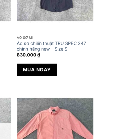
ÁO SƠ MI
Áo sơ chiến thuật TRU SPEC 247
–
chính hãng new – Size S
830.000
₫
MUA NGAY