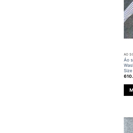
ÁO S
Áo s
Wash
Size
610
M