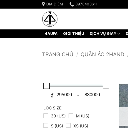
Bỏ
ĐỊA ĐIỂM
0978408611
qua
nội
dung
4AUFA
GIỚI THIỆU
DỊCH VỤ GIÀY
D
TRANG CHỦ
/
QUẦN ÁO 2HAND
₫
-
Minimum Price
Maximum Price
LỌC SIZE:
30 (US)
M (US)
S (US)
XS (US)