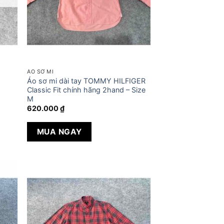
ÁO SƠ MI
Áo sơ mi dài tay TOMMY HILFIGER
Classic Fit chính hãng 2hand – Size
M
620.000
₫
MUA NGAY