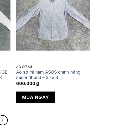
ÁO SƠ MI
NGE
Áo sơ mi nam ASOS chính hãng
S
secondhand – Size S
600.000
₫
MUA NGAY