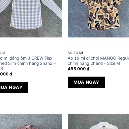
Ơ MI
ÁO SƠ MI
ơ mi dáng ôm J CREW Flex
Áo sơ mi đi chơi MANGO Regula
ed Slim chính hãng 2hand –
chính hãng 2hand – Size M
 S
485.000
₫
.000
₫
MUA NGAY
UA NGAY