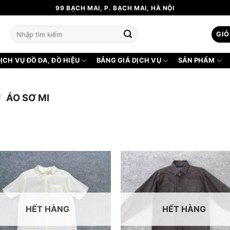
99 BẠCH MAI, P. BẠCH MAI, HÀ NỘI
Tìm
GIỎ
kiếm:
ỊCH VỤ ĐỒ DA, ĐỒ HIỆU
BẢNG GIÁ DỊCH VỤ
SẢN PHẨM
/
ÁO SƠ MI
HẾT HÀNG
HẾT HÀNG