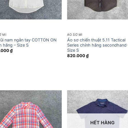
Ơ MI
ÁO SƠ MI
đũi nam ngắn tay COTTON ON
Áo sơ chiến thuật 5.11 Tactical
h hãng – Size S
Series chính hãng secondhand 
Size S
.000
₫
820.000
₫
HẾT HÀNG