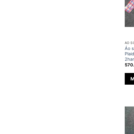
ÁO S
Áo s
Plai
2han
570
M