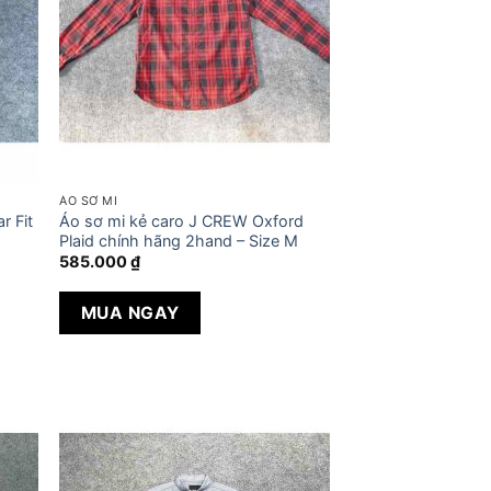
ÁO SƠ MI
r Fit
Áo sơ mi kẻ caro J CREW Oxford
Plaid chính hãng 2hand – Size M
585.000
₫
MUA NGAY