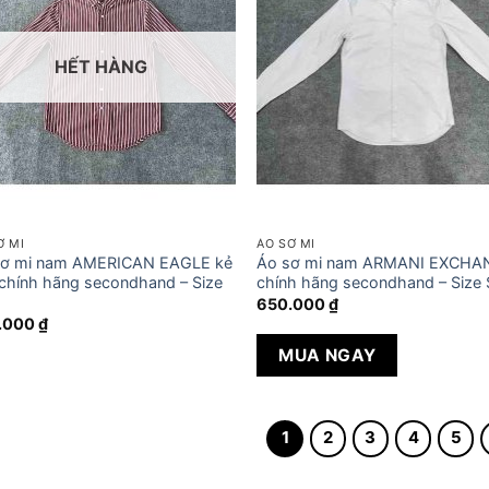
HẾT HÀNG
Ơ MI
ÁO SƠ MI
sơ mi nam AMERICAN EAGLE kẻ
Áo sơ mi nam ARMANI EXCHA
chính hãng secondhand – Size
chính hãng secondhand – Size 
650.000
₫
.000
₫
MUA NGAY
1
2
3
4
5