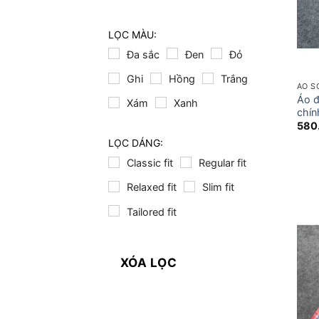
LỌC MÀU:
Đa sắc
Đen
Đỏ
Ghi
Hồng
Trắng
ÁO S
Áo 
Xám
Xanh
chín
580
LỌC DÁNG:
Classic fit
Regular fit
Relaxed fit
Slim fit
Tailored fit
XÓA LỌC