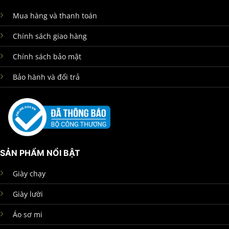
Mua hàng và thanh toán
Chính sách giao hàng
Chính sách bảo mật
Bảo hành và đổi trả
SẢN PHẨM NỔI BẬT
Giày chạy
Giày lười
Áo sơ mi