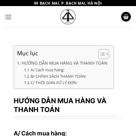
Bỏ
99 BẠCH MAI, P. BẠCH MAI, HÀ NỘI
qua
nội
dung
Mục lục
HƯỚNG DẪN MUA HÀNG VÀ THANH TOÁN
A/ Cách mua hàng:
B/ CHÍNH SÁCH THANH TOÁN:
C/ THỜI GIAN XỬ LÝ ĐƠN:
HƯỚNG DẪN MUA HÀNG VÀ
THANH TOÁN
A/ Cách mua hàng: