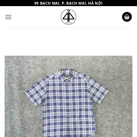
Bỏ
99 BẠCH MAI, P. BẠCH MAI, HÀ NỘI
qua
nội
dung