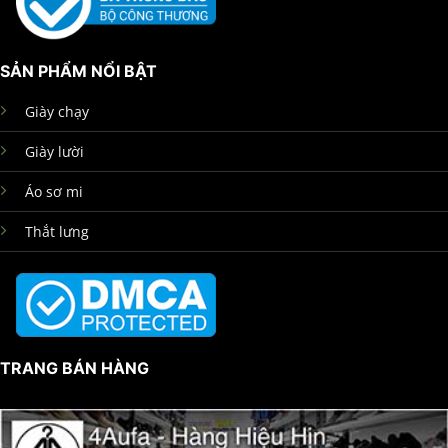
SẢN PHẨM NỔI BẬT
Giày chạy
Giày lười
Áo sơ mi
Thắt lưng
TRANG BÁN HÀNG