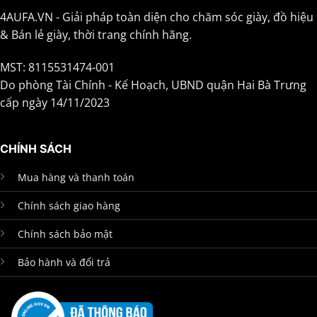
4AUFA.VN - Giải pháp toàn diện cho chăm sóc giày, đồ hiệu
& Bán lẻ giày, thời trang chính hãng.
MST: 8115531474-001
Do phòng Tài Chính - Kế Hoạch, UBND quận Hai Bà Trưng
cấp ngày 14/11/2023
CHÍNH SÁCH
Mua hàng và thanh toán
Chính sách giao hàng
Chính sách bảo mật
Bảo hành và đổi trả