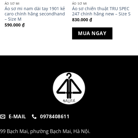
ÁO SƠ MI
ÁO SƠ MI
Áo sơ mi nam dài tay 1901 kẻ
Áo sơ chiến thuật TRU SPEC
caro chính hãng secondhand
247 chính hãng new – Size S
– Size M
830.000
₫
590.000
₫
MUA NGAY
E-MAIL
0978408611
99 Bạch Mai, phường Bạch Mai, Hà Nội.