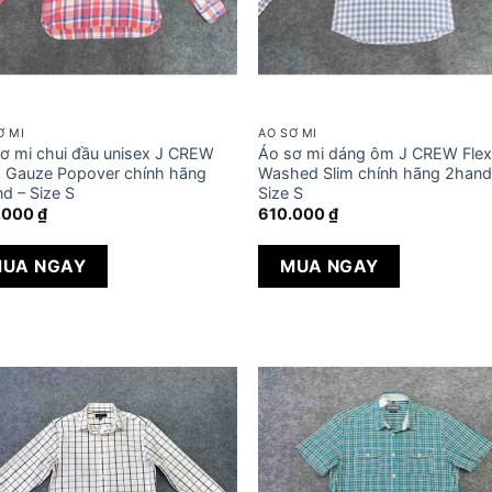
Ơ MI
ÁO SƠ MI
ơ mi chui đầu unisex J CREW
Áo sơ mi dáng ôm J CREW Fle
d Gauze Popover chính hãng
Washed Slim chính hãng 2hand
d – Size S
Size S
.000
₫
610.000
₫
UA NGAY
MUA NGAY