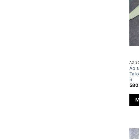
ÁO S
Áo s
Tail
S
580
M