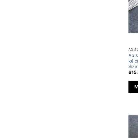
ÁO S
Áo 
kẻ c
Size
615
M