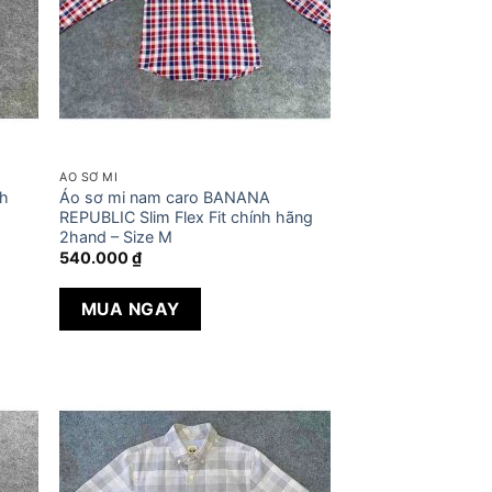
ÁO SƠ MI
nh
Áo sơ mi nam caro BANANA
REPUBLIC Slim Flex Fit chính hãng
2hand – Size M
540.000
₫
MUA NGAY