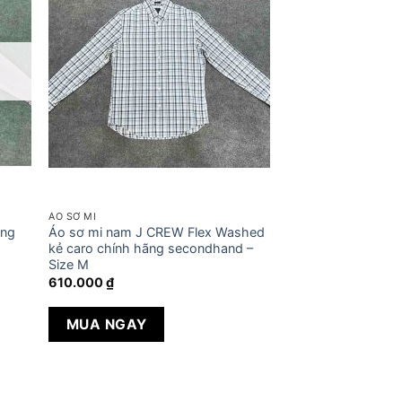
ÁO SƠ MI
ãng
Áo sơ mi nam J CREW Flex Washed
kẻ caro chính hãng secondhand –
Size M
610.000
₫
MUA NGAY