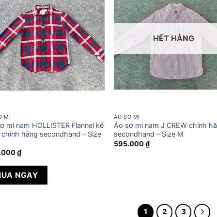
HẾT HÀNG
Ơ MI
ÁO SƠ MI
ơ mi nam HOLLISTER Flannel kẻ
Áo sơ mi nam J CREW chính h
 chính hãng secondhand – Size
secondhand – Size M
595.000
₫
.000
₫
UA NGAY
1
2
3