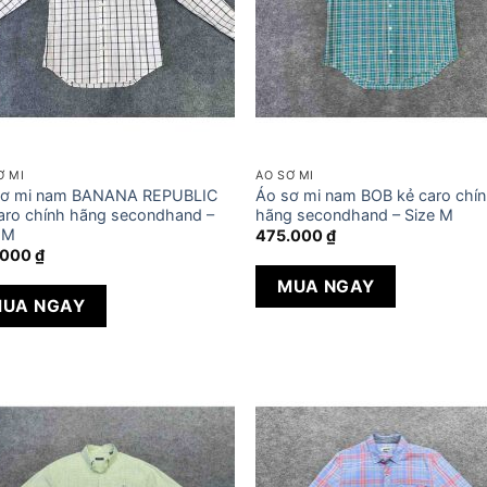
Ơ MI
ÁO SƠ MI
sơ mi nam BANANA REPUBLIC
Áo sơ mi nam BOB kẻ caro chí
aro chính hãng secondhand –
hãng secondhand – Size M
 M
475.000
₫
.000
₫
MUA NGAY
UA NGAY