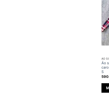
ÁO S
Áo s
caro
S
590
M