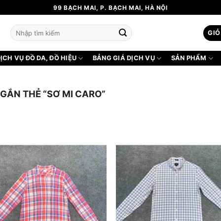
99 BẠCH MAI, P. BẠCH MAI, HÀ NỘI
Tìm
GIỎ
kiếm:
ỊCH VỤ ĐỒ DA, ĐỒ HIỆU
BẢNG GIÁ DỊCH VỤ
SẢN PHẨM
ẮN THẺ “SƠ MI CARO”