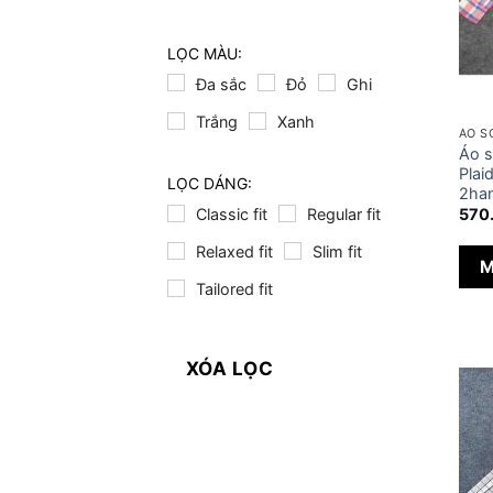
LỌC MÀU:
Đa sắc
Đỏ
Ghi
Trắng
Xanh
ÁO S
Áo s
Plai
LỌC DÁNG:
2han
Classic fit
Regular fit
570
Relaxed fit
Slim fit
M
Tailored fit
XÓA LỌC