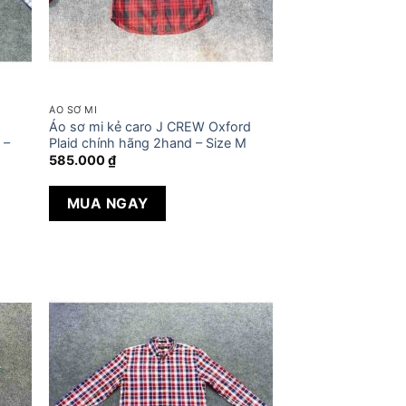
ÁO SƠ MI
x
Áo sơ mi kẻ caro J CREW Oxford
 –
Plaid chính hãng 2hand – Size M
585.000
₫
MUA NGAY