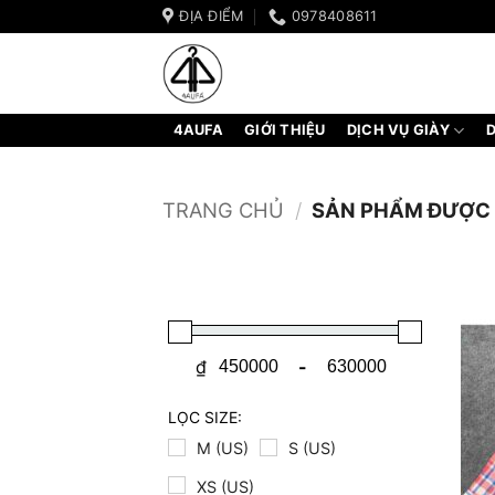
Bỏ
ĐỊA ĐIỂM
0978408611
qua
nội
dung
4AUFA
GIỚI THIỆU
DỊCH VỤ GIÀY
D
TRANG CHỦ
/
SẢN PHẨM ĐƯỢC G
₫
-
Minimum Price
Maximum Price
LỌC SIZE:
M (US)
S (US)
XS (US)