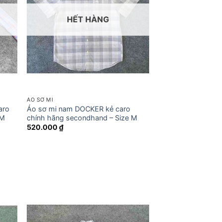
HẾT HÀNG
ÁO SƠ MI
aro
Áo sơ mi nam DOCKER kẻ caro
 M
chính hãng secondhand – Size M
520.000
₫