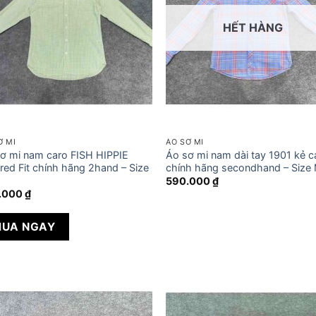
HẾT HÀNG
Ơ MI
ÁO SƠ MI
ơ mi nam caro FISH HIPPIE
Áo sơ mi nam dài tay 1901 kẻ c
ored Fit chính hãng 2hand – Size
chính hãng secondhand – Size
590.000
₫
.000
₫
UA NGAY