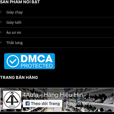
SẢN PHẨM NỔI BẬT
Giày chạy
Giày lười
Áo sơ mi
Thắt lưng
TRANG BÁN HÀNG