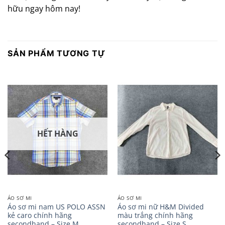
hữu ngay hôm nay!
SẢN PHẨM TƯƠNG TỰ
HẾT HÀNG
ÁO SƠ MI
ÁO SƠ MI
Áo sơ mi nam US POLO ASSN
Áo sơ mi nữ H&M Divided
kẻ caro chính hãng
màu trắng chính hãng
secondhand – Size M
secondhand – Size S