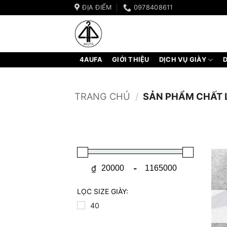
Bỏ
ĐỊA ĐIỂM
0978408611
qua
nội
dung
4AUFA
GIỚI THIỆU
DỊCH VỤ GIÀY
D
TRANG CHỦ
/
SẢN PHẨM CHẤT 
₫
-
Minimum Price
Maximum Price
LỌC SIZE GIÀY:
40