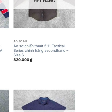
HẾT HÀNG
ÁO SƠ MI
R
Áo sơ chiến thuật 5.11 Tactical
 M
Series chính hãng secondhand –
Size S
820.000
₫