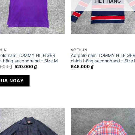
HẾT HÀNG
HUN
ÁO THUN
polo nam TOMMY HILFIGER
Áo polo nam TOMMY HILFIGE
h hãng secondhand – Size M
chính hãng secondhand – Size
Giá
Giá
.000
₫
520.000
₫
645.000
₫
gốc
hiện
là:
tại
550.000 ₫.
là:
UA NGAY
520.000 ₫.