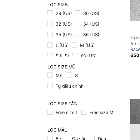
LỌC SIZE:
29 (US)
30 (US)
32 (US)
34 (US)
35 (US)
36 (US)
ÁO K
Áo k
L (US)
M (US)
Race
650
S (US)
XS (US)
LỌC SIZE MŨ:
M/L
S
Tự điều chỉnh
LỌC SIZE TẤT:
Free size L
Free size M
LỌC MÀU:
Be
Đa sắc
Đen