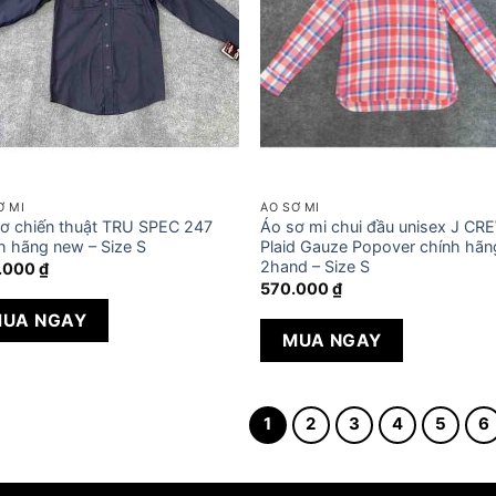
Ơ MI
ÁO SƠ MI
ơ chiến thuật TRU SPEC 247
Áo sơ mi chui đầu unisex J CR
h hãng new – Size S
Plaid Gauze Popover chính hãn
2hand – Size S
.000
₫
570.000
₫
UA NGAY
MUA NGAY
1
2
3
4
5
6