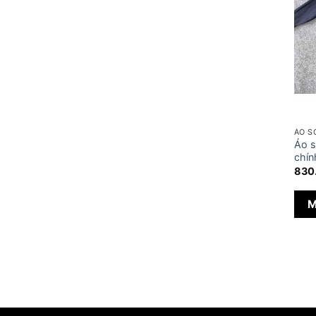
ÁO S
Áo s
chín
830
M