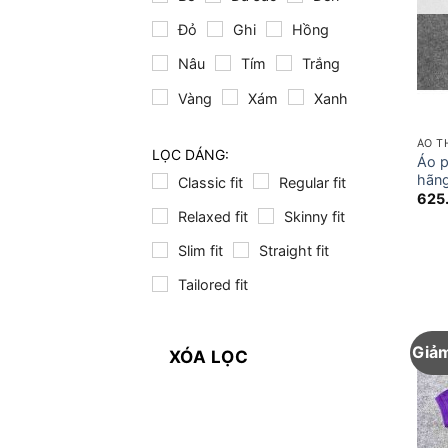
Đỏ
Ghi
Hồng
Nâu
Tím
Trắng
Vàng
Xám
Xanh
ÁO T
LỌC DÁNG:
Áo 
hãng
Classic fit
Regular fit
625
Relaxed fit
Skinny fit
Slim fit
Straight fit
Tailored fit
Giảm
XÓA LỌC