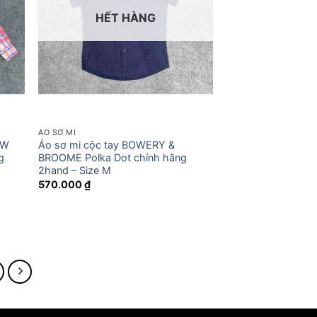
HẾT HÀNG
ÁO SƠ MI
EW
Áo sơ mi cộc tay BOWERY &
g
BROOME Polka Dot chính hãng
2hand – Size M
570.000
₫