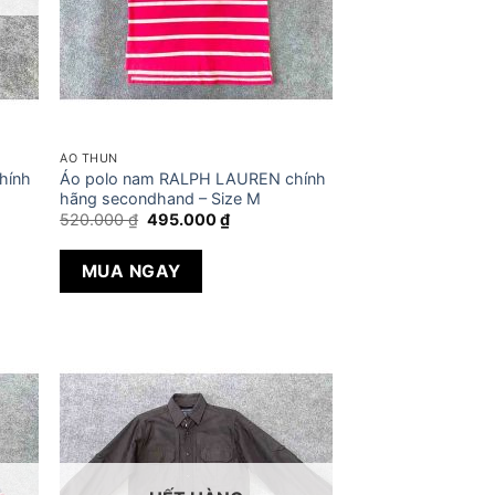
ÁO THUN
hính
Áo polo nam RALPH LAUREN chính
hãng secondhand – Size M
Giá
Giá
520.000
₫
495.000
₫
gốc
hiện
là:
tại
520.000 ₫.
là:
MUA NGAY
495.000 ₫.