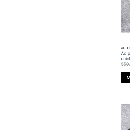
ÁO T
Áo 
chín
550
M