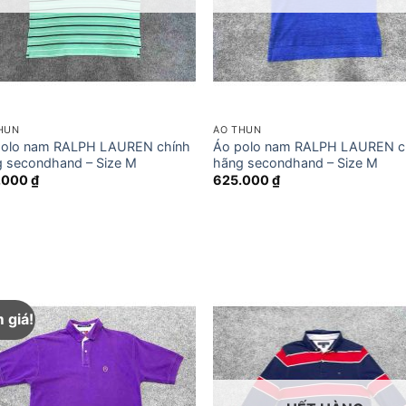
HUN
ÁO THUN
polo nam RALPH LAUREN chính
Áo polo nam RALPH LAUREN c
 secondhand – Size M
hãng secondhand – Size M
.000
₫
625.000
₫
 giá!