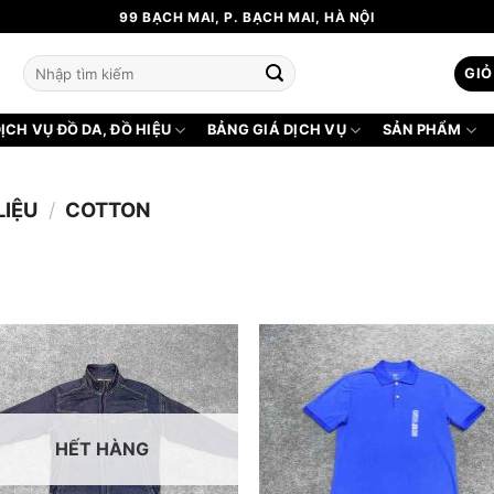
99 BẠCH MAI, P. BẠCH MAI, HÀ NỘI
Tìm
GIỎ
kiếm:
ỊCH VỤ ĐỒ DA, ĐỒ HIỆU
BẢNG GIÁ DỊCH VỤ
SẢN PHẨM
LIỆU
/
COTTON
HẾT HÀNG