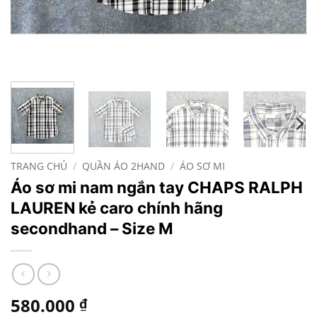
TRANG CHỦ
/
QUẦN ÁO 2HAND
/
ÁO SƠ MI
Áo sơ mi nam ngắn tay CHAPS RALPH
LAUREN kẻ caro chính hãng
secondhand – Size M
580.000
₫