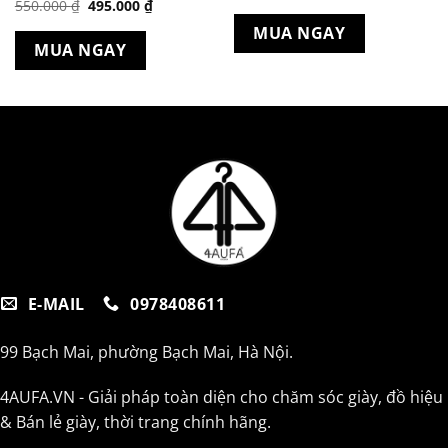
Giá
Giá
550.000
₫
495.000
₫
gốc
hiện
là:
tại
MUA NGAY
550.000 ₫.
là:
MUA NGAY
495.000 ₫.
E-MAIL
0978408611
99 Bạch Mai, phường Bạch Mai, Hà Nội.
4AUFA.VN - Giải pháp toàn diện cho chăm sóc giày, đồ hiệu
& Bán lẻ giày, thời trang chính hãng.