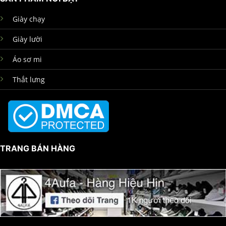
Giày chạy
Giày lười
Áo sơ mi
Thắt lưng
TRANG BÁN HÀNG