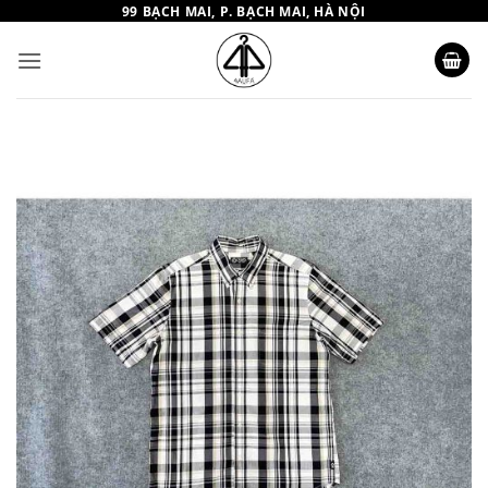
Bỏ
99 BẠCH MAI, P. BẠCH MAI, HÀ NỘI
qua
nội
dung