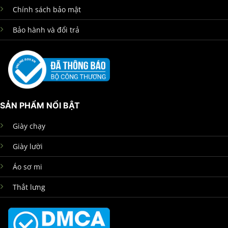
Chính sách bảo mật
Bảo hành và đổi trả
SẢN PHẨM NỔI BẬT
Giày chạy
Giày lười
Áo sơ mi
Thắt lưng