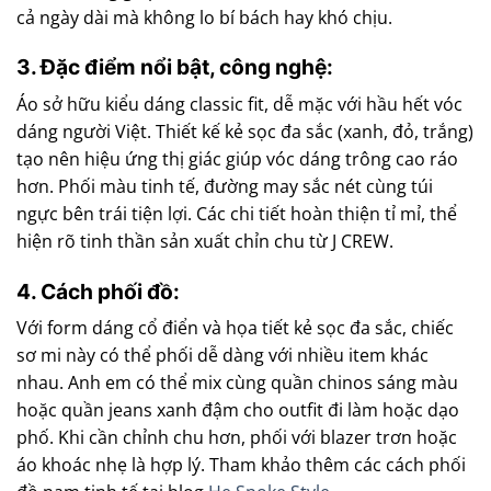
cả ngày dài mà không lo bí bách hay khó chịu.
3. Đặc điểm nổi bật, công nghệ:
Áo sở hữu kiểu dáng classic fit, dễ mặc với hầu hết vóc
dáng người Việt. Thiết kế kẻ sọc đa sắc (xanh, đỏ, trắng)
tạo nên hiệu ứng thị giác giúp vóc dáng trông cao ráo
hơn. Phối màu tinh tế, đường may sắc nét cùng túi
ngực bên trái tiện lợi. Các chi tiết hoàn thiện tỉ mỉ, thể
hiện rõ tinh thần sản xuất chỉn chu từ J CREW.
4. Cách phối đồ:
Với form dáng cổ điển và họa tiết kẻ sọc đa sắc, chiếc
sơ mi này có thể phối dễ dàng với nhiều item khác
nhau. Anh em có thể mix cùng quần chinos sáng màu
hoặc quần jeans xanh đậm cho outfit đi làm hoặc dạo
phố. Khi cần chỉnh chu hơn, phối với blazer trơn hoặc
áo khoác nhẹ là hợp lý. Tham khảo thêm các cách phối