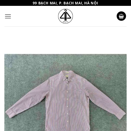
Bỏ
99 BẠCH MAI, P. BẠCH MAI, HÀ NỘI
qua
nội
dung