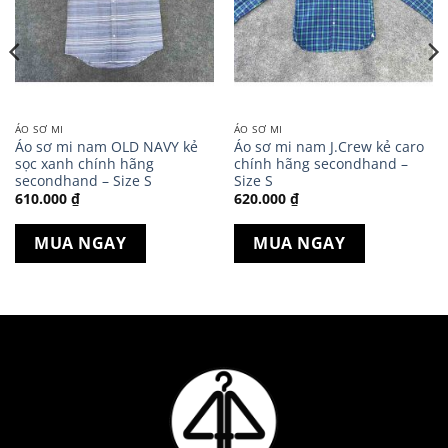
ÁO SƠ MI
ÁO SƠ MI
Áo sơ mi nam OLD NAVY kẻ
Áo sơ mi nam J.Crew kẻ caro
sọc xanh chính hãng
chính hãng secondhand –
secondhand – Size S
Size S
610.000
₫
620.000
₫
MUA NGAY
MUA NGAY