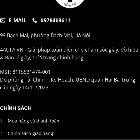
E-MAIL
0978408611
99 Bạch Mai, phường Bạch Mai, Hà Nội.
4AUFA.VN - Giải pháp toàn diện cho chăm sóc giày, đồ hiệu
& Bán lẻ giày, thời trang chính hãng.
MST: 8115531474-001
Do phòng Tài Chính - Kế Hoạch, UBND quận Hai Bà Trưng
cấp ngày 14/11/2023
CHÍNH SÁCH
Mua hàng và thanh toán
Chính sách giao hàng