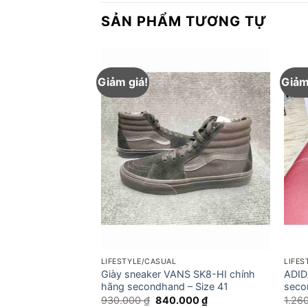
SẢN PHẨM TƯƠNG TỰ
Giảm giá!
Giảm
LIFESTYLE/CASUAL
LIFES
BALANCE 577
Giày sneaker VANS SK8-HI chính
ADID
dhand – Size 43.5
hãng secondhand – Size 41
seco
Giá
Giá
930.000
₫
840.000
₫
1.26