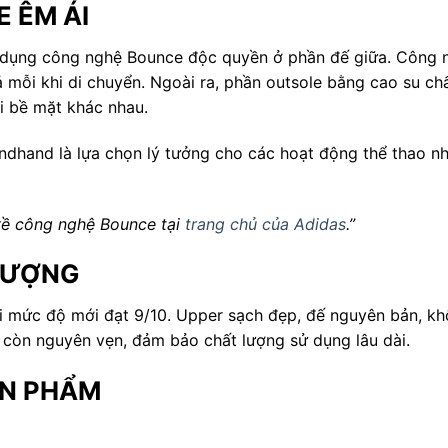
 ÊM ÁI
dụng công nghệ Bounce độc quyền ở phần đế giữa. Công ng
 mỗi khi di chuyển. Ngoài ra, phần outsole bằng cao su ch
ại bề mặt khác nhau.
dhand là lựa chọn lý tưởng cho các hoạt động thể thao nh
về công nghệ Bounce tại
trang chủ của Adidas
.”
LƯỢNG
ới mức độ mới đạt 9/10. Upper sạch đẹp, đế nguyên bản, k
ều còn nguyên vẹn, đảm bảo chất lượng sử dụng lâu dài.
ẢN PHẨM