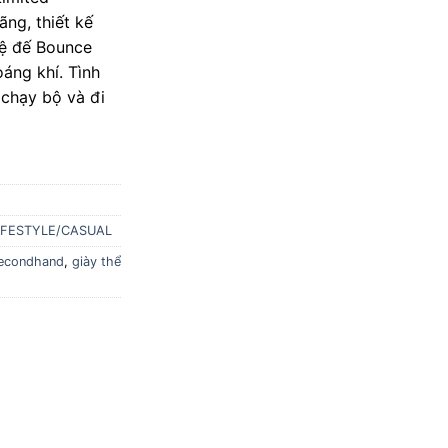
tại
ãng, thiết kế
000 ₫.
là:
hệ đế Bounce
1.060.000 ₫.
áng khí. Tình
 chạy bộ và đi
IFESTYLE/CASUAL
secondhand
,
giày thể