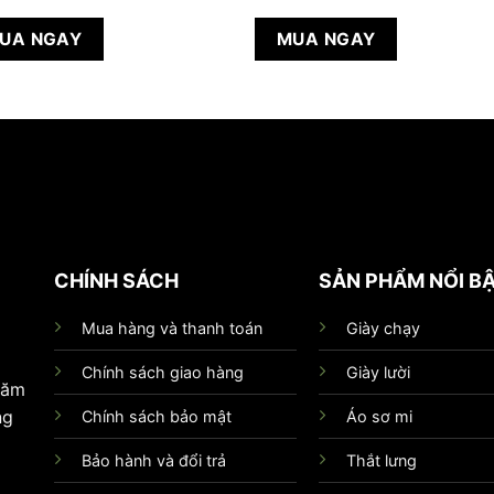
gốc
hiện
là:
tại
1.260.000 ₫.
là:
UA NGAY
MUA NGAY
890.000 ₫.
CHÍNH SÁCH
SẢN PHẨM NỔI B
Mua hàng và thanh toán
Giày chạy
Chính sách giao hàng
Giày lười
hăm
ng
Chính sách bảo mật
Áo sơ mi
Bảo hành và đổi trả
Thắt lưng