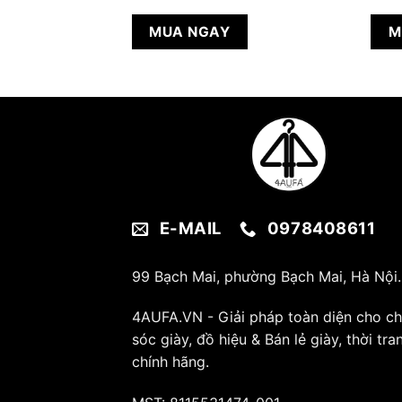
gốc
hiện
là:
tại
930.000 ₫.
là:
MUA NGAY
M
840.000 ₫.
E-MAIL
0978408611
99 Bạch Mai, phường Bạch Mai, Hà Nội.
4AUFA.VN - Giải pháp toàn diện cho c
sóc giày, đồ hiệu & Bán lẻ giày, thời tra
chính hãng.