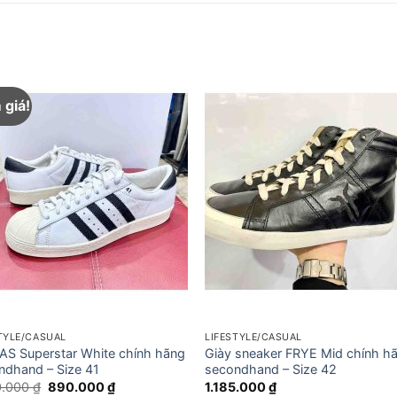
 giá!
TYLE/CASUAL
LIFESTYLE/CASUAL
AS Superstar White chính hãng
Giày sneaker FRYE Mid chính h
ndhand – Size 41
secondhand – Size 42
Giá
Giá
0.000
₫
890.000
₫
1.185.000
₫