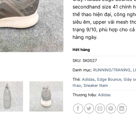
là:
secondhand size 41 chính h
1.150.
thể thao hiện đại, công ng
siêu êm, upper vải mesh tho
trạng 9/10, phù hợp cho cả
hàng ngày.
Hết hàng
SKU:
SK0027
Danh mục:
RUNNING/TRANING
,
L
Thẻ:
Adidas
,
Edge Bounce
,
Giày 
thao
,
Sneaker Nam
Thương hiệu:
Adidas