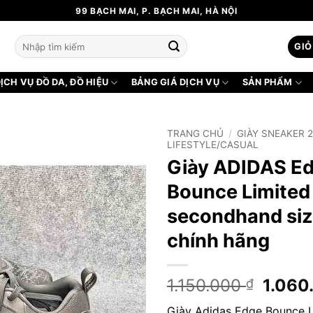
99 BẠCH MAI, P. BẠCH MAI, HÀ NỘI
Tìm
GIỎ
kiếm:
ỊCH VỤ ĐỒ DA, ĐỒ HIỆU
BẢNG GIÁ DỊCH VỤ
SẢN PHẨM
TRANG CHỦ
/
GIÀY SNEAKER 
LIFESTYLE/CASUAL
Giày ADIDAS E
Bounce Limited
secondhand siz
chính hãng
Giá
1.150.000
1.060
₫
gốc
Giày Adidas Edge Bounce L