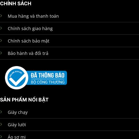
CHÍNH SÁCH
Mua hàng và thanh toán
Chính sách giao hàng
Chính sách bảo mật
Bảo hành và đổi trả
SẢN PHẨM NỔI BẬT
Giày chạy
Giày lười
Áo sơ mi