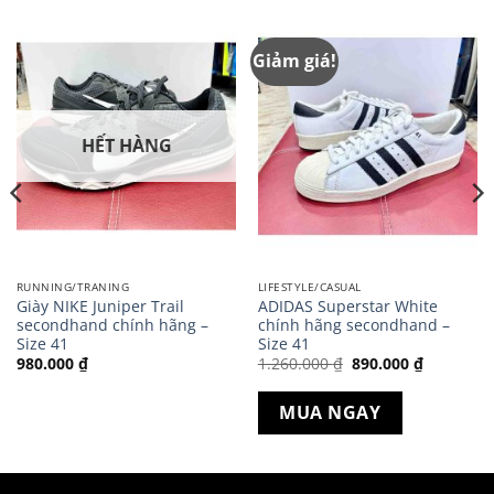
Giảm giá!
HẾT HÀNG
RUNNING/TRANING
LIFESTYLE/CASUAL
Giày NIKE Juniper Trail
ADIDAS Superstar White
secondhand chính hãng –
chính hãng secondhand –
Size 41
Size 41
Giá
Giá
980.000
₫
1.260.000
₫
890.000
₫
gốc
hiện
là:
tại
1.260.000 ₫.
là:
MUA NGAY
000 ₫.
890.000 ₫