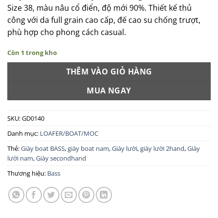
là:
tại
Size 38, màu nâu cổ điển, độ mới 90%. Thiết kế thủ
895.000 ₫.
là:
công với da full grain cao cấp, đế cao su chống trượt,
715.000 ₫.
phù hợp cho phong cách casual.
Còn 1 trong kho
THÊM VÀO GIỎ HÀNG
MUA NGAY
SKU:
GD0140
Danh mục:
LOAFER/BOAT/MOC
Thẻ:
Giày boat BASS
,
giày boat nam
,
Giày lười
,
giày lười 2hand
,
Giày
lười nam
,
Giày secondhand
Thương hiệu:
Bass