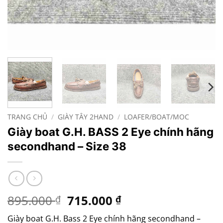
TRANG CHỦ
/
GIÀY TÂY 2HAND
/
LOAFER/BOAT/MOC
Giày boat G.H. BASS 2 Eye chính hãng
secondhand – Size 38
Giá
Giá
895.000
715.000
₫
₫
gốc
hiện
Giày boat G.H. Bass 2 Eye chính hãng secondhand –