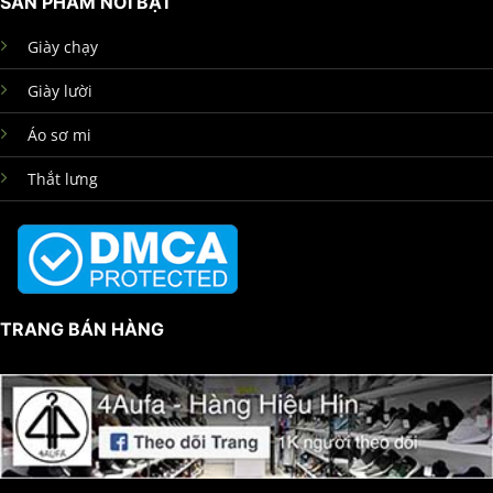
SẢN PHẨM NỔI BẬT
Giày chạy
Giày lười
Áo sơ mi
Thắt lưng
TRANG BÁN HÀNG