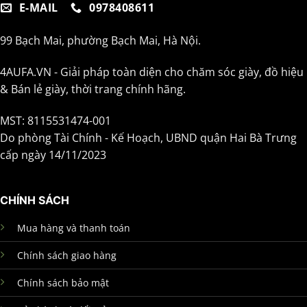
E-MAIL
0978408611
99 Bạch Mai, phường Bạch Mai, Hà Nội.
4AUFA.VN - Giải pháp toàn diện cho chăm sóc giày, đồ hiệu
& Bán lẻ giày, thời trang chính hãng.
MST: 8115531474-001
Do phòng Tài Chính - Kế Hoạch, UBND quận Hai Bà Trưng
cấp ngày 14/11/2023
CHÍNH SÁCH
Mua hàng và thanh toán
Chính sách giao hàng
Chính sách bảo mật