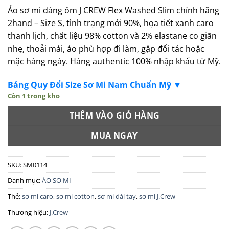
Áo sơ mi dáng ôm J CREW Flex Washed Slim chính hãng
2hand – Size S, tình trạng mới 90%, họa tiết xanh caro
thanh lịch, chất liệu 98% cotton và 2% elastane co giãn
nhẹ, thoải mái, áo phù hợp đi làm, gặp đối tác hoặc
mặc hàng ngày. Hàng authentic 100% nhập khẩu từ Mỹ.
Bảng Quy Đổi Size Sơ Mi Nam Chuẩn Mỹ ▼
Còn 1 trong kho
THÊM VÀO GIỎ HÀNG
MUA NGAY
SKU:
SM0114
Danh mục:
ÁO SƠ MI
Thẻ:
sơ mi caro
,
sơ mi cotton
,
sơ mi dài tay
,
sơ mi J.Crew
Thương hiệu:
J.Crew