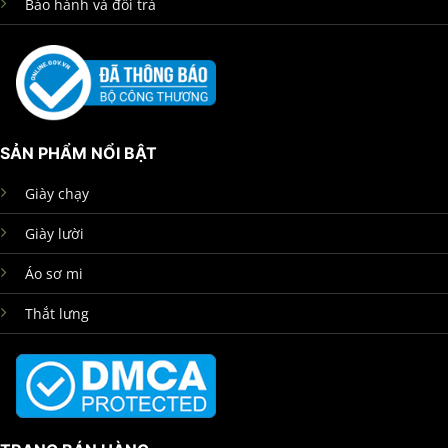
Bảo hành và đổi trả
SẢN PHẨM NỔI BẬT
Giày chạy
Giày lười
Áo sơ mi
Thắt lưng