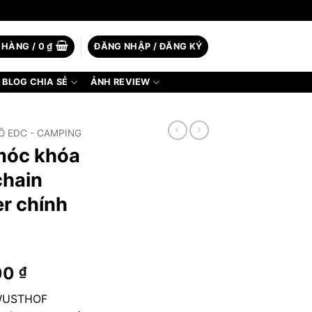
 HÀNG /
0
₫
ĐĂNG NHẬP / ĐĂNG KÝ
BLOG CHIA SẺ
ẢNH REVIEW
Ồ EDC - CAMPING
 móc khóa
hain
r chính
Giá
00
₫
hiện
 WUSTHOF
tại