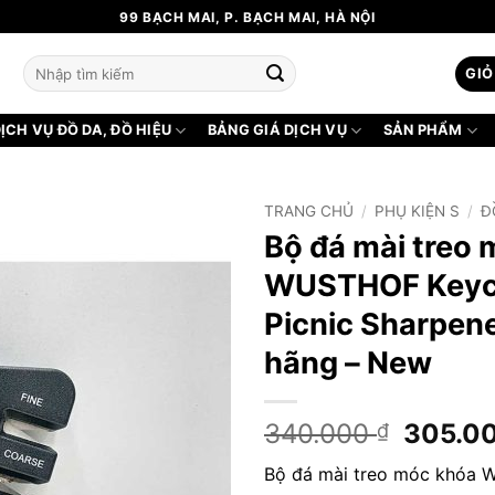
99 BẠCH MAI, P. BẠCH MAI, HÀ NỘI
Tìm
GIỎ
kiếm:
ỊCH VỤ ĐỒ DA, ĐỒ HIỆU
BẢNG GIÁ DỊCH VỤ
SẢN PHẨM
TRANG CHỦ
/
PHỤ KIỆN S
/
Đ
Bộ đá mài treo
WUSTHOF Keyc
Picnic Sharpene
hãng – New
Giá
340.000
305.0
₫
gốc
Bộ đá mài treo móc khóa
là: