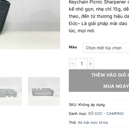
Keychain Picnic Sharpener c
340.00
kế nhỏ gọn, nhẹ chỉ 15g, 
theo, đến từ thương hiệu d
Đức– Là giải pháp mài dao
lúc, mọi nơi.
Màu
Bộ đá mài treo móc khóa WUS
THÊM VÀO GIỎ
MUA NGA
SKU:
Không áp dụng
Danh mục:
ĐỒ EDC - CAMPING
Thẻ:
đá mài móc khóa