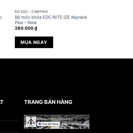
ĐỒ EDC - CAMPING
o
Bộ móc khóa EDC NITE IZE Keyrack
Plus – New
280.000
₫
MUA NGAY
ẬT
TRANG BÁN HÀNG