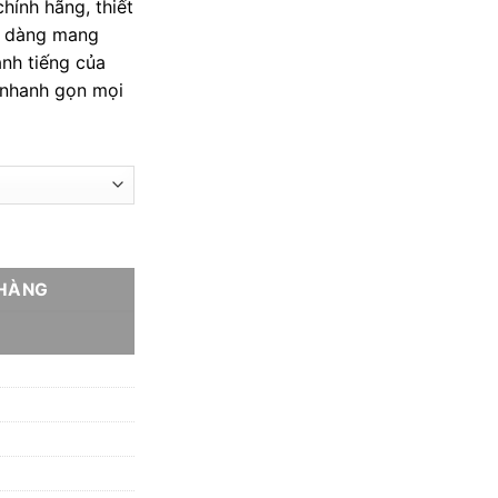
hính hãng, thiết
0 ₫.
là:
dễ dàng mang
305.000 ₫.
anh tiếng của
 nhanh gọn mọi
THOF Keychain Picnic Sharpener chính hãng – New số lượng
 HÀNG
Y