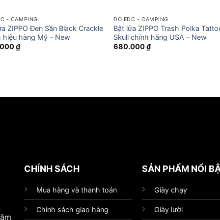
C - CAMPING
ĐỒ EDC - CAMPING
lửa ZIPPO Đen Sần Black Crackle
Bật lửa ZIPPO Trash Polka Tatto
h hiệu hàng Mỹ – New
Skull chính hãng USA – New
.000
₫
680.000
₫
CHÍNH SÁCH
SẢN PHẨM NỔI B
Mua hàng và thanh toán
Giày chạy
Chính sách giao hàng
Giày lười
hăm