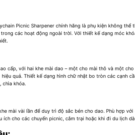
ain Picnic Sharpener chính hãng là phụ kiện không thể t
y trong các hoạt động ngoài trời. Với thiết kế dạng móc kh
iết.
o cấp, với hai khe mài dao – một cho mài thô và một cho
 hiệu quả. Thiết kế dạng hình chữ nhật bo tròn các cạnh c
, chìa khóa.
khe mài vài lần để duy trì độ sắc bén cho dao. Phù hợp với
 ích cho các chuyến picnic, cắm trại hoặc khi đi du lịch dà
ệu: