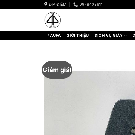
Bỏ
ĐỊA ĐIỂM
0978408611
qua
nội
dung
4AUFA
GIỚI THIỆU
DỊCH VỤ GIÀY
D
Giảm giá!