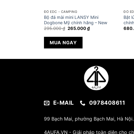
ĐỒ EDC - CAMPING
ĐỒ ED
 LANSKY
Bộ đá mài mini LANSY Mini
Bật 
ấp chính hãng
Dogbone Mỹ chính hãng – New
chín
Giá
Giá
295.000
₫
265.000
₫
680
gốc
hiện
là:
tại
295.000 ₫.
là:
MUA NGAY
265.000 ₫.
E-MAIL
0978408611
99 Bạch Mai, phường Bạch Mai, Hà Nội.
4AUFA.VN - Giải pháp toàn diện cho c