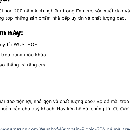
 hơn 200 năm kinh nghiệm trong lĩnh vực sản xuất dao và
ng top những sản phẩm nhà bếp uy tín và chất lượng cao.
m này:
u uy tín WUSTHOF
ể treo dạng móc khóa
ao thẳng và răng cưa
mài dao tiện lợi, nhỏ gọn và chất lượng cao? Bộ đá mài t
 hoàn hảo cho quý khách. Hãy liên hệ với chúng tôi để đư
/www.amazon.com/Wusthof-Keychain-Picnic-SBộ đá mài tr