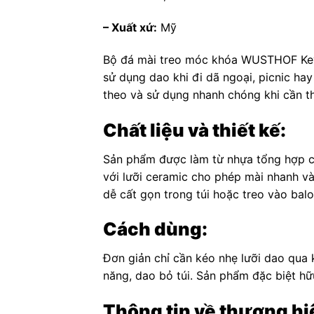
– Xuất xứ:
Mỹ
Bộ đá mài treo móc khóa WUSTHOF Keych
sử dụng dao khi đi dã ngoại, picnic ha
theo và sử dụng nhanh chóng khi cần th
Chất liệu và thiết kế:
Sản phẩm được làm từ nhựa tổng hợp ca
với lưỡi ceramic cho phép mài nhanh và
dễ cất gọn trong túi hoặc treo vào balo
Cách dùng:
Đơn giản chỉ cần kéo nhẹ lưỡi dao qua 
năng, dao bỏ túi. Sản phẩm đặc biệt hữu
Thông tin về thương hi