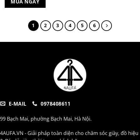
MUA NGAY
650.000 ₫.
1
2
3
4
5
6
E-MAIL
0978408611
99 Bạch Mai, phường Bạch Mai, Hà Nội.
4AUFA.VN - Giải pháp toàn diện cho chăm sóc giày, đồ hiệu