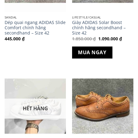
SANDAL
LIFESTYLE/CASUAL
Dép quai ngang ADIDAS Slide
Giày ADIDAS Solar Boost
Comfort chính hãng
chính hãng secondhand –
secondhand – Size 42
Size 42
Giá
Giá
445.000
₫
1.850.000
₫
1.090.000
₫
gốc
hiện
là:
tại
1.850.000 ₫.
là:
MUA NGAY
1.090.0
HẾT HÀNG