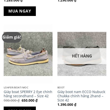
1.285.000
₫
1.290.000
₫
MUA NGAY
Giảm giá!
HẾT HÀNG
LOAFER/BOAT/MOC
BOOT
Giày boat SPERRY 2 Eye chính
Giày boot nam ECCO Nubuck
hãng secondhand – Size 42
Chukka chính hãng 2hand –
Size 42
Giá
Giá
930.000
₫
650.000
₫
gốc
hiện
1.390.000
₫
là:
tại
930.000 ₫.
là: