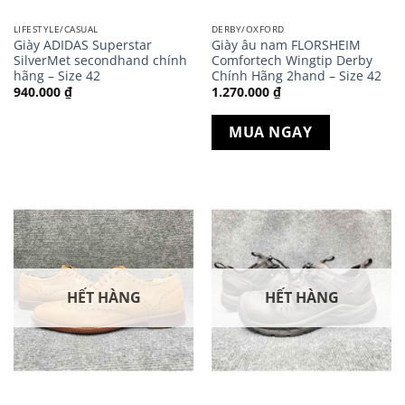
LIFESTYLE/CASUAL
DERBY/OXFORD
Giày ADIDAS Superstar
Giày âu nam FLORSHEIM
SilverMet secondhand chính
Comfortech Wingtip Derby
hãng – Size 42
Chính Hãng 2hand – Size 42
940.000
₫
1.270.000
₫
MUA NGAY
HẾT HÀNG
HẾT HÀNG