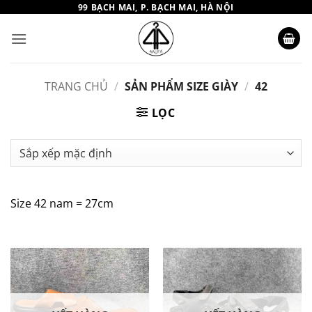
Bỏ
99 BẠCH MAI, P. BẠCH MAI, HÀ NỘI
qua
nội
dung
TRANG CHỦ
/
SẢN PHẨM SIZE GIÀY
/
42
LỌC
Size 42 nam = 27cm