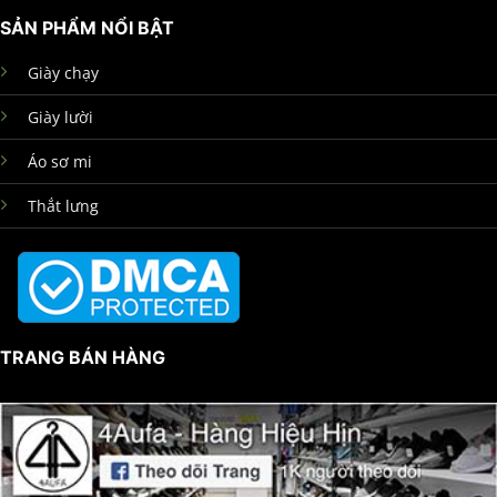
SẢN PHẨM NỔI BẬT
Giày chạy
Giày lười
Áo sơ mi
Thắt lưng
TRANG BÁN HÀNG