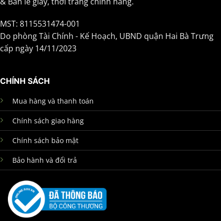
& Bán lẻ giày, thời trang chính hãng.
MST: 8115531474-001
Do phòng Tài Chính - Kế Hoạch, UBND quận Hai Bà Trưng
cấp ngày 14/11/2023
CHÍNH SÁCH
Mua hàng và thanh toán
Chính sách giao hàng
Chính sách bảo mật
Bảo hành và đổi trả