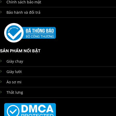
Chính sách bảo mật
Bảo hành và đổi trả
SẢN PHẨM NỔI BẬT
Giày chạy
Giày lười
Áo sơ mi
Thắt lưng