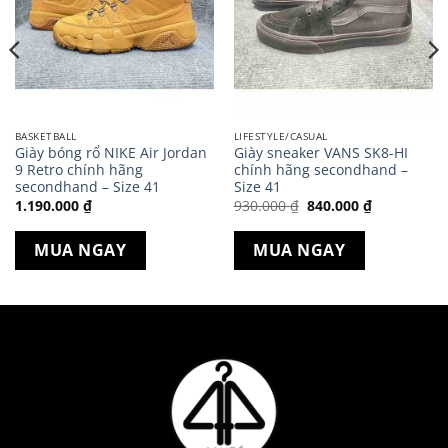
BASKETBALL
LIFESTYLE/CASUAL
Giày bóng rổ NIKE Air Jordan
Giày sneaker VANS SK8-HI
9 Retro chính hãng
chính hãng secondhand –
secondhand – Size 41
Size 41
Giá
Giá
1.190.000
₫
930.000
₫
840.000
₫
gốc
hiện
là:
tại
930.000 ₫.
là:
MUA NGAY
MUA NGAY
840.000 ₫.