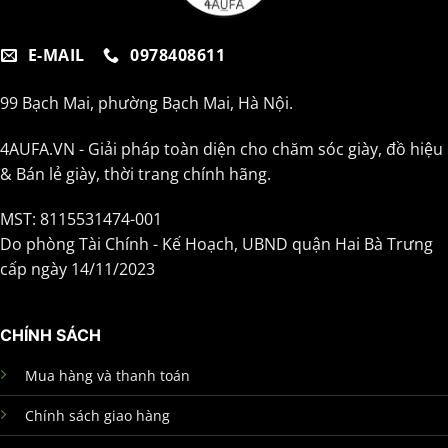
E-MAIL
0978408611
99 Bạch Mai, phường Bạch Mai, Hà Nội.
4AUFA.VN - Giải pháp toàn diện cho chăm sóc giày, đồ hiệu
& Bán lẻ giày, thời trang chính hãng.
MST: 8115531474-001
Do phòng Tài Chính - Kế Hoạch, UBND quận Hai Bà Trưng
cấp ngày 14/11/2023
CHÍNH SÁCH
Mua hàng và thanh toán
Chính sách giao hàng