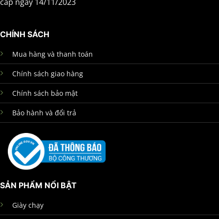
cấp ngày 14/11/2023
CHÍNH SÁCH
Mua hàng và thanh toán
Chính sách giao hàng
Chính sách bảo mật
Bảo hành và đổi trả
SẢN PHẨM NỔI BẬT
Giày chạy