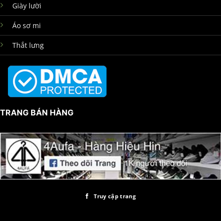
Giày lười
Áo sơ mi
Thắt lưng
TRANG BÁN HÀNG
Truy cập trang