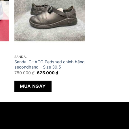
SANDAL
Sandal CHACO Pedshed chính hãng
secondhand – Size 39.5
Giá
Giá
780.000
₫
625.000
₫
gốc
hiện
là:
tại
780.000 ₫.
là:
MUA NGAY
625.000 ₫.