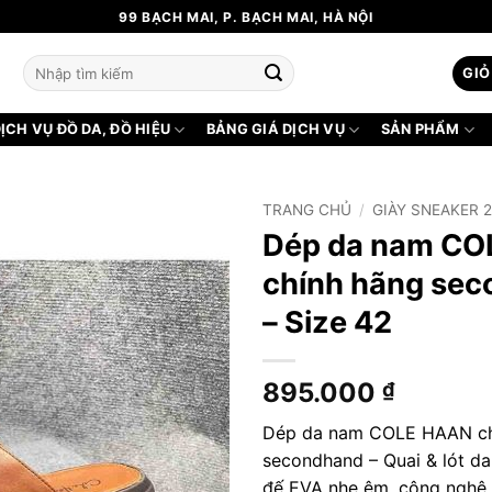
99 BẠCH MAI, P. BẠCH MAI, HÀ NỘI
Tìm
GIỎ
kiếm:
ỊCH VỤ ĐỒ DA, ĐỒ HIỆU
BẢNG GIÁ DỊCH VỤ
SẢN PHẨM
TRANG CHỦ
/
GIÀY SNEAKER 
Dép da nam CO
chính hãng se
– Size 42
895.000
₫
Dép da nam COLE HAAN ch
secondhand – Quai & lót da 
đế EVA nhẹ êm, công nghệ 