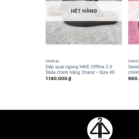
 HÀNG
HẾT HÀNG
SANDAL
SAND
rwater CNX chính
Dép quai ngang NIKE Offline 2.0
Sand
 – Size 40
Slide chính hãng 2hand – Size 40
chín
1.140.000
₫
960