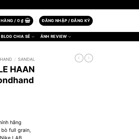
 HÀNG /
0
₫
ĐĂNG NHẬP / ĐĂNG KÝ
BLOG CHIA SẺ
ẢNH REVIEW
2HAND
/
SANDAL
LE HAAN
condhand
ính hãng
bò full grain,
Nike LAB,