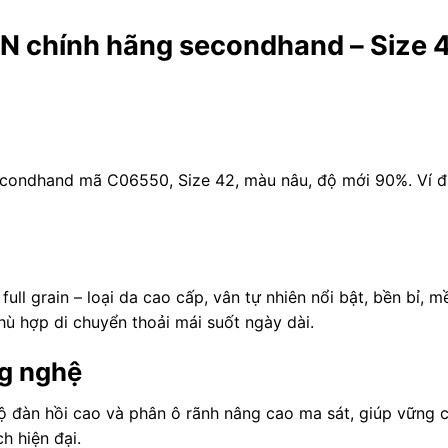
 chính hãng secondhand – Size 
ondhand mã C06550, Size 42, màu nâu, độ mới 90%. Ví đư
ull grain – loại da cao cấp, vân tự nhiên nổi bật, bền bỉ, m
hù hợp di chuyển thoải mái suốt ngày dài.
ng nghệ
ộ đàn hồi cao và phân ô rãnh nâng cao ma sát, giúp vững 
h hiện đại.