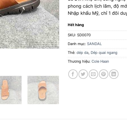
phong cách lịch lãm, độ mớ
Nhập khẩu Mỹ, chỉ 1 đôi duy
Hết hàng
SKU:
SD0070
Danh mục:
SANDAL
Thẻ:
dép da
,
Dép quai ngang
Thương hiệu:
Cole Haan