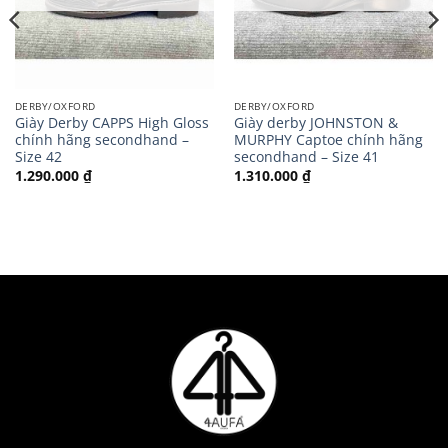
DERBY/OXFORD
DERBY/OXFORD
Giày Derby CAPPS High Gloss
Giày derby JOHNSTON &
chính hãng secondhand –
MURPHY Captoe chính hãng
Size 42
secondhand – Size 41
1.290.000
₫
1.310.000
₫