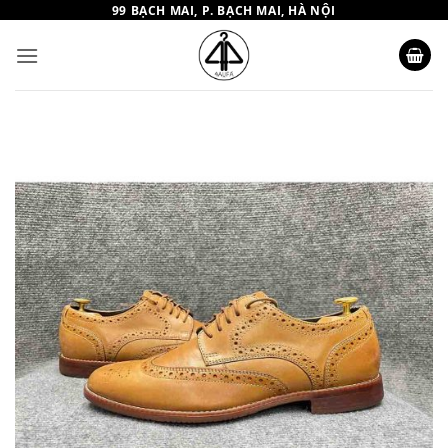
Bỏ
99 BẠCH MAI, P. BẠCH MAI, HÀ NỘI
qua
nội
dung