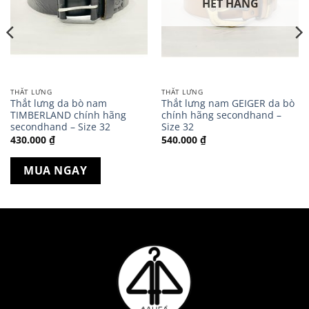
HẾT HÀNG
THẮT LƯNG
THẮT LƯNG
Thắt lưng da bò nam
Thắt lưng nam GEIGER da bò
TIMBERLAND chính hãng
chính hãng secondhand –
secondhand – Size 32
Size 32
430.000
₫
540.000
₫
MUA NGAY