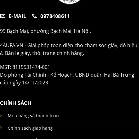
E-MAIL
0978408611
99 Bạch Mai, phường Bạch Mai, Hà Nội.
4AUFA.VN - Giải pháp toàn diện cho chăm sóc giày, đồ hiệu
& Bán lẻ giày, thời trang chính hãng.
MST: 8115531474-001
Do phòng Tài Chính - Kế Hoạch, UBND quận Hai Bà Trưng
cấp ngày 14/11/2023
CHÍNH SÁCH
Mua hàng và thanh toán
Chính sách giao hàng