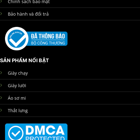
Chính sách bảo mật
Bảo hành và đổi trả
SẢN PHẨM NỔI BẬT
Giày chạy
Giày lười
Áo sơ mi
Thắt lưng