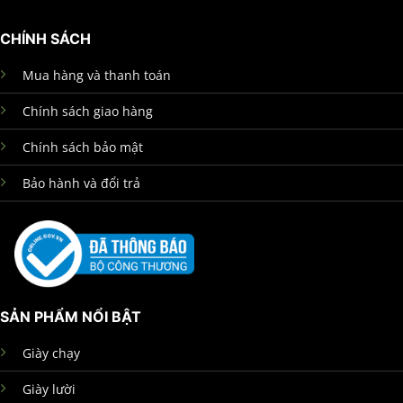
CHÍNH SÁCH
Mua hàng và thanh toán
Chính sách giao hàng
Chính sách bảo mật
Bảo hành và đổi trả
SẢN PHẨM NỔI BẬT
Giày chạy
Giày lười