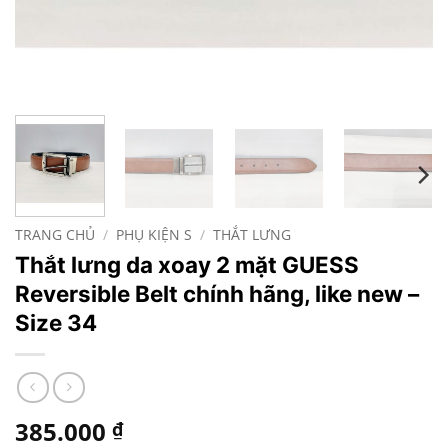
TRANG CHỦ
/
PHỤ KIỆN S
/
THẮT LƯNG
Thắt lưng da xoay 2 mặt GUESS
Reversible Belt chính hãng, like new –
Size 34
385.000
₫