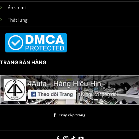
Áo sơ mi
Thắt lưng
TRANG BÁN HÀNG
Truy cập trang