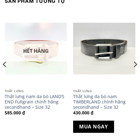
SẢN PHẨM TƯƠNG TỰ
HẾT HÀNG
THẮT LƯNG
THẮT LƯNG
Thắt lưng nam da bò LAND’S
Thắt lưng da bò nam
END Fullgrain chính hãng
TIMBERLAND chính hãng
secondhand – Size 32
secondhand – Size 32
585.000
₫
430.000
₫
MUA NGAY