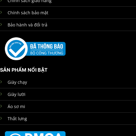
Chính sách giao hàng
Chính sách bảo mật
Bảo hành và đổi trả
SẢN PHẨM NỔI BẬT
Giày chạy
Giày lười
Áo sơ mi
Thắt lưng