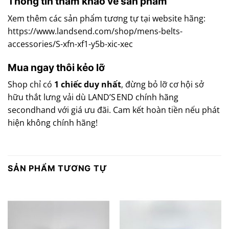
Thông tin tham khảo về sản phẩm
Xem thêm các sản phẩm tương tự tại website hãng:
https://www.landsend.com/shop/mens-belts-
accessories/S-xfn-xf1-y5b-xic-xec
Mua ngay thôi kẻo lỡ
Shop chỉ có
1 chiếc duy nhất
, đừng bỏ lỡ cơ hội sở
hữu thắt lưng vải dù LAND’S END chính hãng
secondhand với giá ưu đãi. Cam kết hoàn tiền nếu phát
hiện không chính hãng!
SẢN PHẨM TƯƠNG TỰ