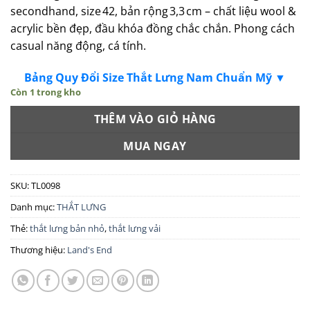
secondhand, size 42, bản rộng 3,3 cm – chất liệu wool &
acrylic bền đẹp, đầu khóa đồng chắc chắn. Phong cách
casual năng động, cá tính.
Bảng Quy Đổi Size Thắt Lưng Nam Chuẩn Mỹ ▼
Còn 1 trong kho
THÊM VÀO GIỎ HÀNG
MUA NGAY
SKU:
TL0098
Danh mục:
THẮT LƯNG
Thẻ:
thắt lưng bản nhỏ
,
thắt lưng vải
Thương hiệu:
Land's End