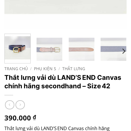
TRANG CHỦ
/
PHỤ KIỆN S
/
THẮT LƯNG
Thắt lưng vải dù LAND’S END Canvas
chính hãng secondhand – Size 42
390.000
₫
Thắt lưng vải dù LAND’S END Canvas chính hãng