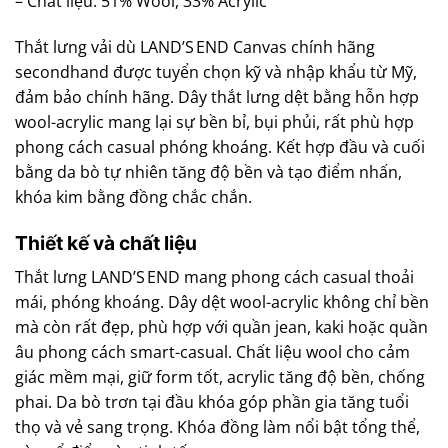
– Chất liệu: 51% Wool, 33% Acrylic
Thắt lưng vải dù LAND’S END Canvas chính hãng
secondhand được tuyển chọn kỹ và nhập khẩu từ Mỹ,
đảm bảo chính hãng. Dây thắt lưng dệt bằng hỗn hợp
wool-acrylic mang lại sự bền bỉ, bụi phủi, rất phù hợp
phong cách casual phóng khoáng. Kết hợp đầu và cuối
bằng da bò tự nhiên tăng độ bền và tạo điểm nhấn,
khóa kim bằng đồng chắc chắn.
Thiết kế và chất liệu
Thắt lưng LAND’S END mang phong cách casual thoải
mái, phóng khoáng. Dây dệt wool-acrylic không chỉ bền
mà còn rất đẹp, phù hợp với quần jean, kaki hoặc quần
âu phong cách smart-casual. Chất liệu wool cho cảm
giác mềm mại, giữ form tốt, acrylic tăng độ bền, chống
phai. Da bò trơn tại đầu khóa góp phần gia tăng tuổi
thọ và vẻ sang trọng. Khóa đồng làm nổi bật tổng thể,