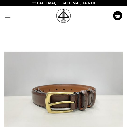
Bỏ
99 BẠCH MAI, P. BẠCH MAI, HÀ NỘI
qua
nội
dung