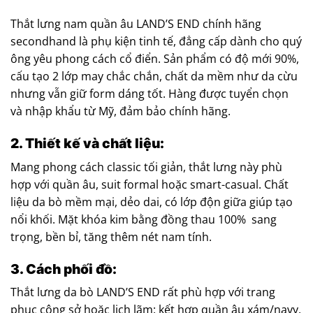
Thắt lưng nam quần âu LAND’S END chính hãng
secondhand là phụ kiện tinh tế, đẳng cấp dành cho quý
ông yêu phong cách cổ điển. Sản phẩm có độ mới 90%,
cấu tạo 2 lớp may chắc chắn, chất da mềm như da cừu
nhưng vẫn giữ form dáng tốt. Hàng được tuyển chọn
và nhập khẩu từ Mỹ, đảm bảo chính hãng.
2. Thiết kế và chất liệu:
Mang phong cách classic tối giản, thắt lưng này phù
hợp với quần âu, suit formal hoặc smart-casual. Chất
liệu da bò mềm mại, dẻo dai, có lớp độn giữa giúp tạo
nổi khối. Mặt khóa kim bằng đồng thau 100% sang
trọng, bền bỉ, tăng thêm nét nam tính.
3. Cách phối đồ:
Thắt lưng da bò LAND’S END rất phù hợp với trang
phục công sở hoặc lịch lãm: kết hợp quần âu xám/navy,