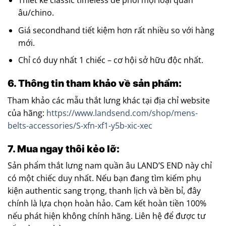
Thiết kế classic timeless dễ phối mọi loại quần
âu/chino.
Giá secondhand tiết kiệm hơn rất nhiều so với hàng
mới.
Chỉ có duy nhất 1 chiếc – cơ hội sở hữu độc nhất.
6. Thông tin tham khảo về sản phẩm:
Tham khảo các mẫu thắt lưng khác tại địa chỉ website
của hãng:
https://www.landsend.com/shop/mens-
belts-accessories/S-xfn-xf1-y5b-xic-xec
7. Mua ngay thôi kẻo lỡ:
Sản phẩm thắt lưng nam quần âu LAND’S END này chỉ
có một chiếc duy nhất. Nếu bạn đang tìm kiếm phụ
kiện authentic sang trọng, thanh lịch và bền bỉ, đây
chính là lựa chọn hoàn hảo. Cam kết hoàn tiền 100%
nếu phát hiện không chính hãng. Liên hệ để được tư