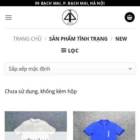
Bỏ
99 BẠCH MAI, P. BẠCH MAI, HÀ NỘI
qua
nội
dung
TRANG CHỦ
/
SẢN PHẨM TÌNH TRẠNG
/
NEW
LỌC
Chưa sử dụng, không kèm hộp