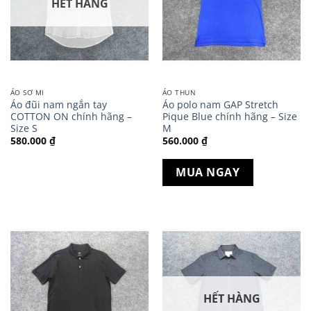
HẾT HÀNG
ÁO SƠ MI
ÁO THUN
Áo đũi nam ngắn tay
Áo polo nam GAP Stretch
COTTON ON chính hãng –
Pique Blue chính hãng – Size
Size S
M
580.000
₫
560.000
₫
MUA NGAY
HẾT HÀNG