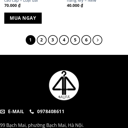
cao cấp – Loại dài
hãng Mỹ – New
70.000
₫
40.000
₫
MUA NGAY
1
2
3
4
5
6
E-MAIL
0978408611
99 Bạch Mai, phường Bạch Mai, Hà Nội.