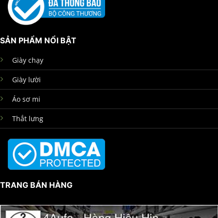
SẢN PHẨM NỔI BẬT
Giày chạy
Giày lười
Áo sơ mi
Thắt lưng
TRANG BÁN HÀNG