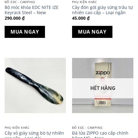
ĐỒ EDC - CAMPING
PHỤ KIỆN KHÁC
Bộ móc khóa EDC NITE IZE
Cây đón gót giày sừng trâu tự
Keyrack Steel – New
nhiên cao cấp – Loại ngắn
290.000
₫
45.000
₫
MUA NGAY
MUA NGAY
HẾT HÀNG
PHỤ KIỆN KHÁC
ĐỒ EDC - CAMPING
Cây xỏ giày sừng bò tự nhiên
Đá lửa ZIPPO cao cấp chính