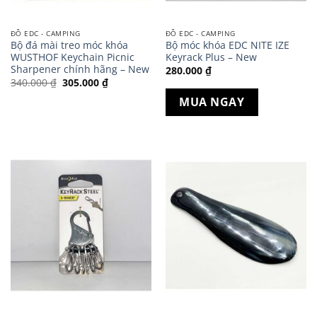
ĐỒ EDC - CAMPING
ĐỒ EDC - CAMPING
Bộ đá mài treo móc khóa
Bộ móc khóa EDC NITE IZE
WUSTHOF Keychain Picnic
Keyrack Plus – New
Sharpener chính hãng – New
280.000
₫
Giá
Giá
340.000
₫
305.000
₫
gốc
hiện
là:
tại
MUA NGAY
340.000 ₫.
là:
305.000 ₫.