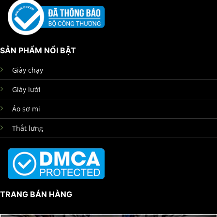
SẢN PHẨM NỔI BẬT
Giày chạy
Giày lười
Áo sơ mi
Thắt lưng
TRANG BÁN HÀNG