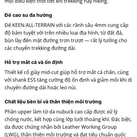
mọi điều kiện thời tiết khi trekking hay hiking.
Đế cao su đa hướng
Đế KEEN.ALL-TERRAIN với các rãnh sâu 4mm cung cấp
độ bám tuyệt vời trên nhiều loại địa hình, từ đất đá,
bùn lầy đến mặt đường trơn trượt — rất lý tưởng cho
các chuyến trekking đường dài.
Hỗ trợ mắt cá và ổn định
Thiết kế cổ giày mid-cut giúp hỗ trợ mắt cá chân, cùng
với shank ESS tăng cường độ ổn định và giảm mỏi khi di
chuyển đường dài hoặc leo núi.
Chất liệu bền bỉ và thân thiện môi trường
Phần upper làm từ da nubuck cao cấp được xử lý
chống nước, kết hợp cùng lớp lưới thoáng khí. Đặc biệt,
da được chứng nhận bởi Leather Working Group
(LWG), thân thiện môi trường và đạt tiêu chuẩn quốc