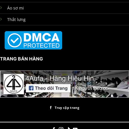
Áo sơ mi
Thắt lưng
TRANG BÁN HÀNG
Truy cập trang