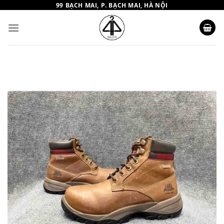
Bỏ
99 BẠCH MAI, P. BẠCH MAI, HÀ NỘI
qua
nội
dung