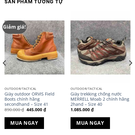
SẢN PHẨM TƯƠNG TỰ
Giảm giá!
OUTDOOR/TACTICAL
OUTDOOR/TACTICAL
Giày outdoor ORVIS Field
Giày trekking chống nước
Boots chính hãng
MERRELL Moab 2 chính hãng
secondhand – Size 41
2hand – Size 40
Giá
Giá
890.000
₫
445.000
₫
1.085.000
₫
gốc
hiện
là:
tại
890.000 ₫.
là:
MUA NGAY
MUA NGAY
445.000 ₫.