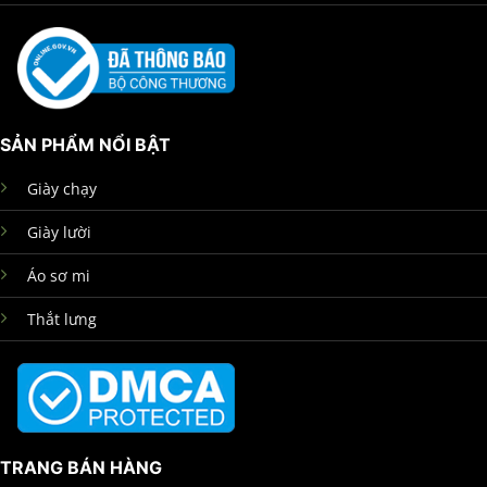
SẢN PHẨM NỔI BẬT
Giày chạy
Giày lười
Áo sơ mi
Thắt lưng
TRANG BÁN HÀNG