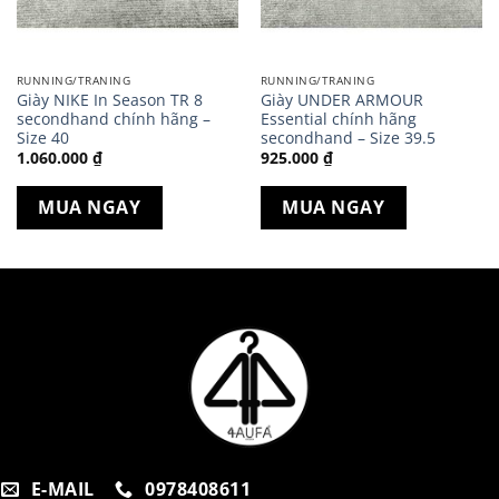
RUNNING/TRANING
RUNNING/TRANING
Giày NIKE In Season TR 8
Giày UNDER ARMOUR
secondhand chính hãng –
Essential chính hãng
Size 40
secondhand – Size 39.5
1.060.000
₫
925.000
₫
MUA NGAY
MUA NGAY
.
E-MAIL
0978408611