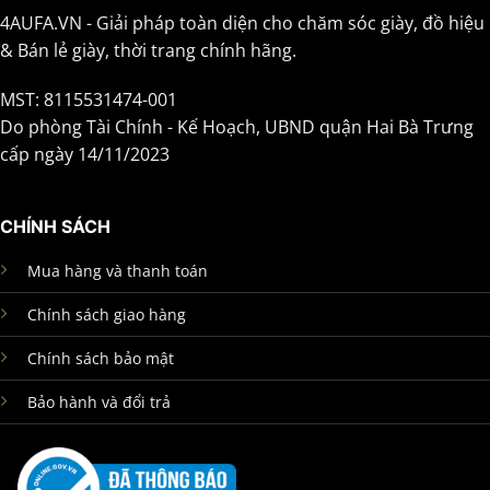
4AUFA.VN - Giải pháp toàn diện cho chăm sóc giày, đồ hiệu
& Bán lẻ giày, thời trang chính hãng.
MST: 8115531474-001
Do phòng Tài Chính - Kế Hoạch, UBND quận Hai Bà Trưng
cấp ngày 14/11/2023
CHÍNH SÁCH
Mua hàng và thanh toán
Chính sách giao hàng
Chính sách bảo mật
Bảo hành và đổi trả