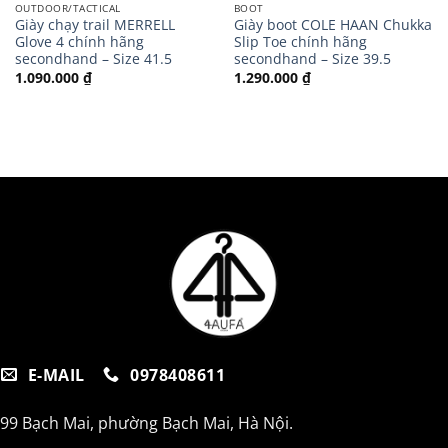
OUTDOOR/TACTICAL
BOOT
Giày chạy trail MERRELL
Giày boot COLE HAAN Chukka
Glove 4 chính hãng
Slip Toe chính hãng
secondhand – Size 41.5
secondhand – Size 39.5
1.090.000
₫
1.290.000
₫
E-MAIL
0978408611
99 Bạch Mai, phường Bạch Mai, Hà Nội.