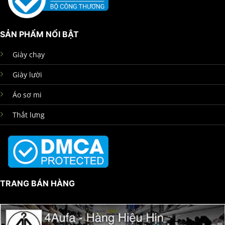
SẢN PHẨM NỔI BẬT
Giày chạy
Giày lười
Áo sơ mi
Thắt lưng
TRANG BÁN HÀNG