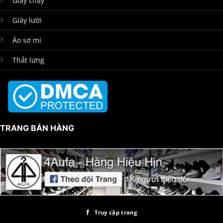
Giày chạy
Giày lười
Áo sơ mi
Thắt lưng
TRANG BÁN HÀNG
Truy cập trang