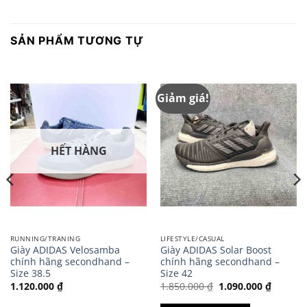
SẢN PHẨM TƯƠNG TỰ
Giảm giá!
HẾT HÀNG
RUNNING/TRANING
LIFESTYLE/CASUAL
Giày ADIDAS Velosamba
Giày ADIDAS Solar Boost
chính hãng secondhand –
chính hãng secondhand –
Size 38.5
Size 42
Giá
Giá
1.120.000
₫
1.850.000
₫
1.090.000
₫
gốc
hiện
là:
tại