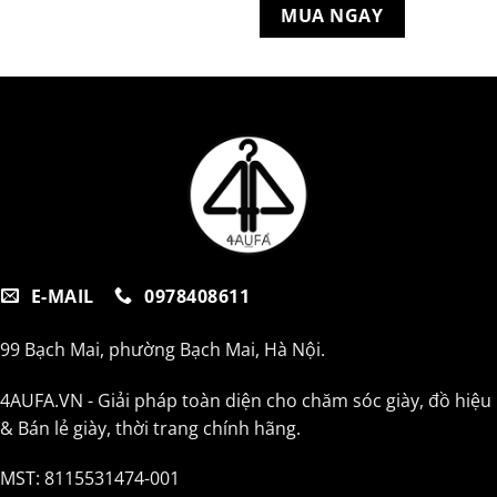
1.850.000 ₫.
là:
MUA NGAY
1.090.0
E-MAIL
0978408611
99 Bạch Mai, phường Bạch Mai, Hà Nội.
4AUFA.VN - Giải pháp toàn diện cho chăm sóc giày, đồ hiệu
& Bán lẻ giày, thời trang chính hãng.
MST: 8115531474-001