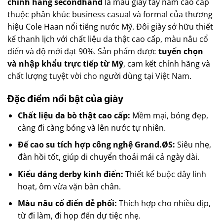
chính hãng secondhand
là mẫu giày tây nam cao cấp
thuộc phân khúc business casual và formal của thương
hiệu Cole Haan nổi tiếng nước Mỹ. Đôi giày sở hữu thiết
kế thanh lịch với chất liệu da thật cao cấp, màu nâu cổ
điển và độ mới đạt 90%. Sản phẩm được
tuyển chọn
và nhập khẩu trực tiếp từ Mỹ
, cam kết chính hãng và
chất lượng tuyệt vời cho người dùng tại Việt Nam.
Đặc điểm nổi bật của giày
Chất liệu da bò thật cao cấp:
Mềm mại, bóng đẹp,
càng đi càng bóng và lên nước tự nhiên.
Đế cao su tích hợp công nghệ Grand.ØS:
Siêu nhẹ,
đàn hồi tốt, giúp di chuyển thoải mái cả ngày dài.
Kiểu dáng derby kinh điển:
Thiết kế buộc dây linh
hoạt, ôm vừa vặn bàn chân.
Màu nâu cổ điển dễ phối:
Thích hợp cho nhiều dịp,
từ đi làm, đi họp đến dự tiệc nhẹ.