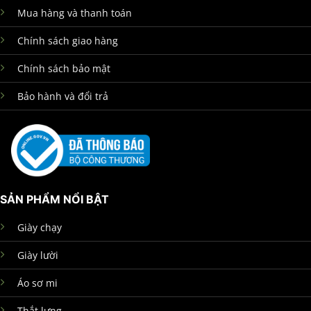
Mua hàng và thanh toán
Chính sách giao hàng
Chính sách bảo mật
Bảo hành và đổi trả
SẢN PHẨM NỔI BẬT
Giày chạy
Giày lười
Áo sơ mi
Thắt lưng