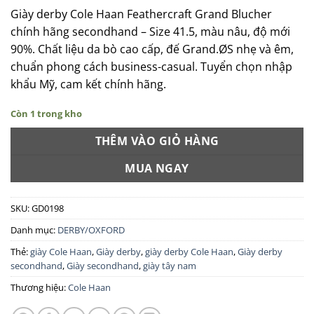
Giày derby Cole Haan Feathercraft Grand Blucher
chính hãng secondhand – Size 41.5, màu nâu, độ mới
90%. Chất liệu da bò cao cấp, đế Grand.ØS nhẹ và êm,
chuẩn phong cách business-casual. Tuyển chọn nhập
khẩu Mỹ, cam kết chính hãng.
Còn 1 trong kho
THÊM VÀO GIỎ HÀNG
MUA NGAY
SKU:
GD0198
Danh mục:
DERBY/OXFORD
Thẻ:
giày Cole Haan
,
Giày derby
,
giày derby Cole Haan
,
Giày derby
secondhand
,
Giày secondhand
,
giày tây nam
Thương hiệu:
Cole Haan