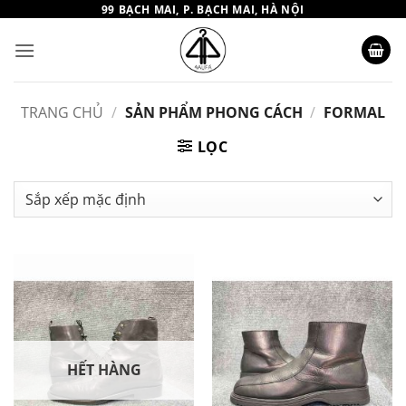
Bỏ
99 BẠCH MAI, P. BẠCH MAI, HÀ NỘI
qua
nội
dung
TRANG CHỦ
/
SẢN PHẨM PHONG CÁCH
/
FORMAL
LỌC
HẾT HÀNG