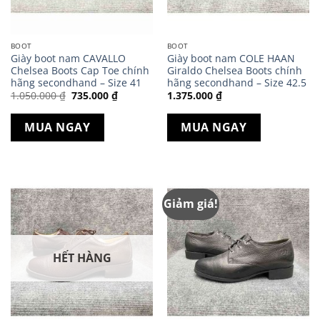
BOOT
BOOT
Giày boot nam CAVALLO
Giày boot nam COLE HAAN
Chelsea Boots Cap Toe chính
Giraldo Chelsea Boots chính
hãng secondhand – Size 41
hãng secondhand – Size 42.5
Giá
Giá
1.050.000
₫
735.000
₫
1.375.000
₫
gốc
hiện
là:
tại
1.050.000 ₫.
là:
MUA NGAY
MUA NGAY
735.000 ₫.
Giảm giá!
HẾT HÀNG