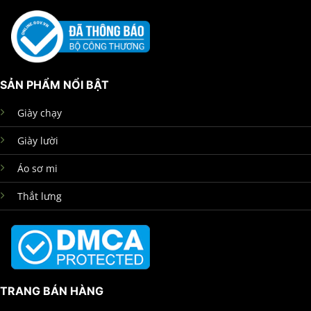
SẢN PHẨM NỔI BẬT
Giày chạy
Giày lười
Áo sơ mi
Thắt lưng
TRANG BÁN HÀNG