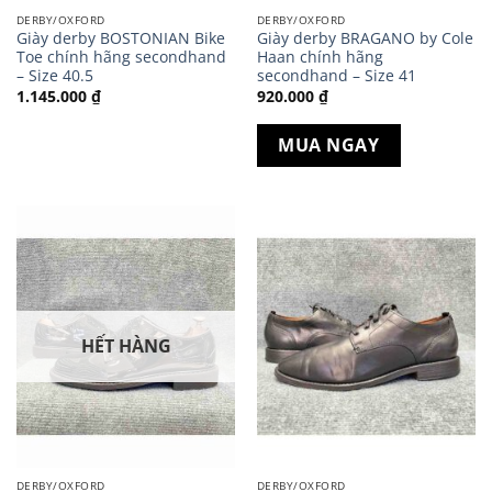
DERBY/OXFORD
DERBY/OXFORD
Giày derby BOSTONIAN Bike
Giày derby BRAGANO by Cole
Toe chính hãng secondhand
Haan chính hãng
– Size 40.5
secondhand – Size 41
1.145.000
₫
920.000
₫
MUA NGAY
HẾT HÀNG
DERBY/OXFORD
DERBY/OXFORD