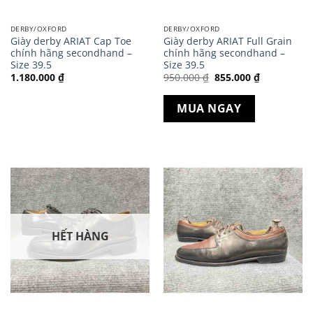
DERBY/OXFORD
DERBY/OXFORD
Giày derby ARIAT Cap Toe
Giày derby ARIAT Full Grain
chính hãng secondhand –
chính hãng secondhand –
Size 39.5
Size 39.5
Giá
Giá
1.180.000
₫
950.000
₫
855.000
₫
gốc
hiện
là:
tại
950.000 ₫.
là:
MUA NGAY
855.000 ₫.
HẾT HÀNG