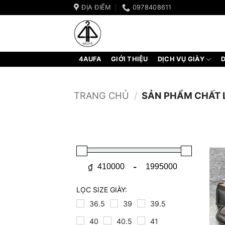
Bỏ
ĐỊA ĐIỂM
0978408611
qua
nội
dung
4AUFA
GIỚI THIỆU
DỊCH VỤ GIÀY
D
TRANG CHỦ
/
SẢN PHẨM CHẤT L
₫
-
Minimum Price
Maximum Price
LỌC SIZE GIÀY:
36.5
39
39.5
40
40.5
41