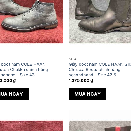
T
BOOT
y boot nam COLE HAAN
Giày boot nam COLE HAAN Gir
ston Chukka chính hãng
Chelsea Boots chính hãng
ndhand – Size 43
secondhand – Size 42.5
90.000
₫
1.375.000
₫
UA NGAY
MUA NGAY