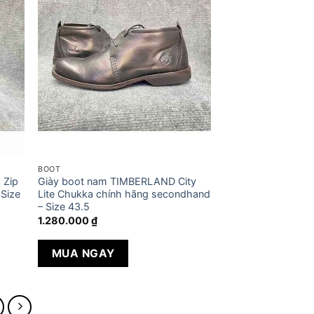
BOOT
 Zip
Giày boot nam TIMBERLAND City
 Size
Lite Chukka chính hãng secondhand
– Size 43.5
1.280.000
₫
MUA NGAY