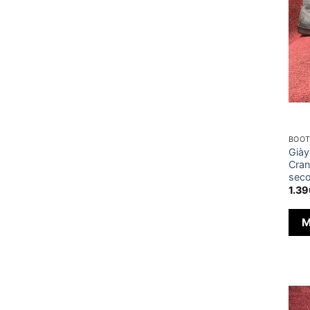
BOO
Già
Cran
seco
1.3
M