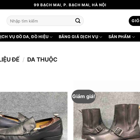
99 BẠCH MAI, P. BẠCH MAI, HÀ NỘI
Tìm
GIỎ
kiếm:
ỊCH VỤ ĐỒ DA, ĐỒ HIỆU
BẢNG GIÁ DỊCH VỤ
SẢN PHẨM
IỆU ĐẾ
/
DA THUỘC
Giảm giá!