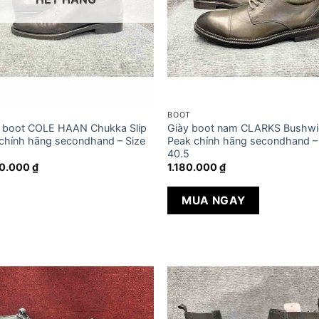
T
BOOT
 boot COLE HAAN Chukka Slip
Giày boot nam CLARKS Bushwi
chính hãng secondhand – Size
Peak chính hãng secondhand –
40.5
90.000
₫
1.180.000
₫
MUA NGAY