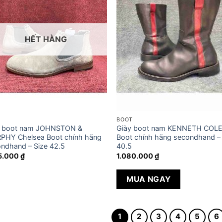
HẾT HÀNG
T
BOOT
y boot nam JOHNSTON &
Giày boot nam KENNETH COLE
PHY Chelsea Boot chính hãng
Boot chính hãng secondhand –
ndhand – Size 42.5
40.5
95.000
₫
1.080.000
₫
MUA NGAY
1
2
3
4
5
6