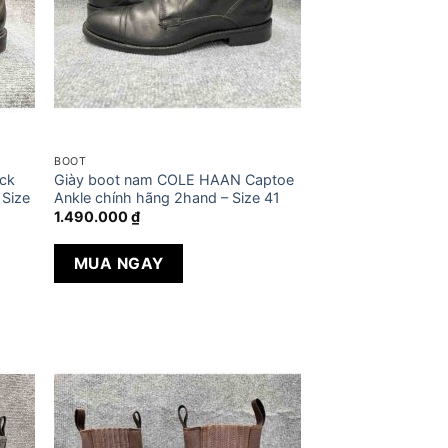
BOOT
ck
Giày boot nam COLE HAAN Captoe
 Size
Ankle chính hãng 2hand – Size 41
1.490.000
₫
MUA NGAY