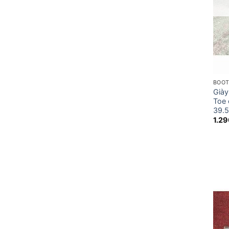
BOO
Giày
Toe 
39.5
1.2