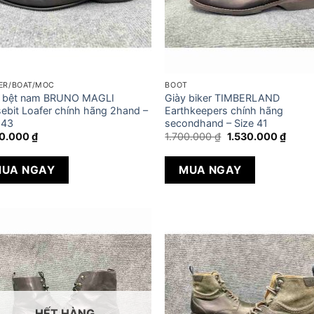
ER/BOAT/MOC
BOOT
y bệt nam BRUNO MAGLI
Giày biker TIMBERLAND
ebit Loafer chính hãng 2hand –
Earthkeepers chính hãng
 43
secondhand – Size 41
Giá
Giá
80.000
₫
1.700.000
₫
1.530.000
₫
gốc
hiện
là:
tại
1.700.000 ₫.
là:
UA NGAY
MUA NGAY
1.530
HẾT HÀNG