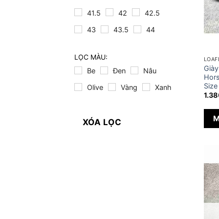
41.5
42
42.5
43
43.5
44
LỌC MÀU:
LOAF
Già
Be
Đen
Nâu
Hors
Size
Olive
Vàng
Xanh
1.3
M
XÓA LỌC