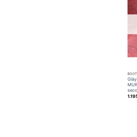
BOO
Già
MUR
seco
1.1