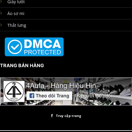
Giày lười
Áo sơ mi
Thắt lưng
TRANG BÁN HÀNG
Truy cập trang