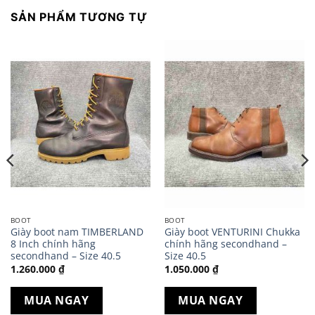
SẢN PHẨM TƯƠNG TỰ
BOOT
BOOT
Giày boot nam TIMBERLAND
Giày boot VENTURINI Chukka
8 Inch chính hãng
chính hãng secondhand –
secondhand – Size 40.5
Size 40.5
1.260.000
₫
1.050.000
₫
MUA NGAY
MUA NGAY
000 ₫.