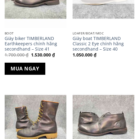
BOOT
LOAFER/BOAT/MOC
Giày biker TIMBERLAND
Giày boat TIMBERLAND
Earthkeepers chính hãng
Classic 2 Eye chính hãng
secondhand – Size 41
secondhand – Size 40
Giá
Giá
1.700.000
₫
1.530.000
₫
1.050.000
₫
gốc
hiện
là:
tại
1.700.000 ₫.
là:
MUA NGAY
1.530.000 ₫.