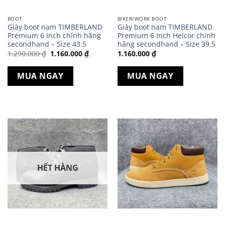
BOOT
BIKER/WORK BOOT
Giày boot nam TIMBERLAND
Giày boot nam TIMBERLAND
Premium 6 Inch chính hãng
Premium 6 Inch Helcor chính
secondhand – Size 43.5
hãng secondhand – Size 39.5
Giá
Giá
1.290.000
₫
1.160.000
₫
1.160.000
₫
gốc
hiện
là:
tại
1.290.000 ₫.
là:
MUA NGAY
MUA NGAY
1.160.000 ₫.
HẾT HÀNG