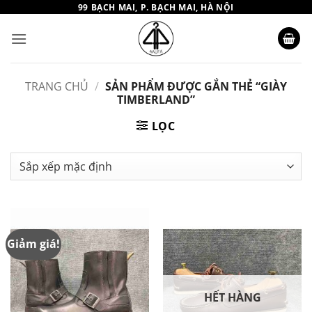
Bỏ
99 BẠCH MAI, P. BẠCH MAI, HÀ NỘI
qua
nội
dung
TRANG CHỦ
/
SẢN PHẨM ĐƯỢC GẮN THẺ “GIÀY
TIMBERLAND”
LỌC
Giảm giá!
HẾT HÀNG