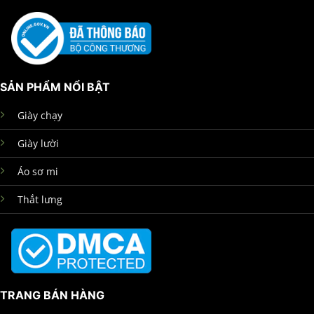
SẢN PHẨM NỔI BẬT
Giày chạy
Giày lười
Áo sơ mi
Thắt lưng
TRANG BÁN HÀNG