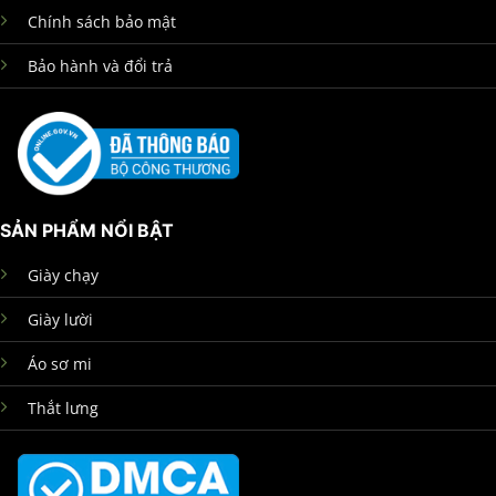
Chính sách bảo mật
Bảo hành và đổi trả
SẢN PHẨM NỔI BẬT
Giày chạy
Giày lười
Áo sơ mi
Thắt lưng