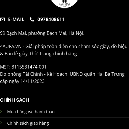
E-MAIL
0978408611
99 Bạch Mai, phường Bạch Mai, Hà Nội.
4AUFA.VN - Giải pháp toàn diện cho chăm sóc giày, đồ hiệu
& Bán lẻ giày, thời trang chính hãng.
MST: 8115531474-001
Do phòng Tài Chính - Kế Hoạch, UBND quận Hai Bà Trưng
cấp ngày 14/11/2023
CHÍNH SÁCH
Mua hàng và thanh toán
Chính sách giao hàng