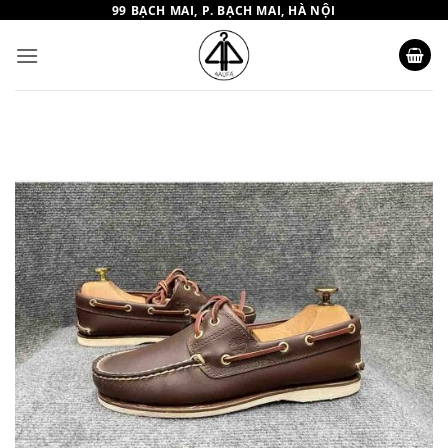
Bỏ
99 BẠCH MAI, P. BẠCH MAI, HÀ NỘI
qua
nội
dung