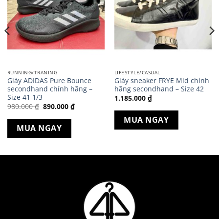
RUNNING/TRANING
LIFESTYLE/CASUAL
Giày ADIDAS Pure Bounce
Giày sneaker FRYE Mid chính
secondhand chính hãng –
hãng secondhand – Size 42
Size 41 1/3
1.185.000
₫
Giá
Giá
980.000
₫
890.000
₫
gốc
hiện
là:
tại
MUA NGAY
980.000 ₫.
là:
MUA NGAY
890.000 ₫.