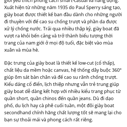
giới yêu thích phong cách smart-casual và năng động.
Xuất hiện từ những năm 1935 do Paul Sperry sáng tạo,
giày boat được thiết kế ban đầu dành cho những người
đi thuyền với đế cao su chống trượt và phần da được
xử lý chống nước. Trải qua nhiều thập kỷ, giày boat đã
vượt ra khỏi bến cảng và trở thành biểu tượng thời
trang của nam giới ở mọi độ tuổi, đặc biệt vào mùa
xuân và mùa hè.
Đặc trưng của giày boat là thiết kế low-cut (cổ thấp),
chất liệu da mềm hoặc canvas, hệ thống dây buộc 360°
giúp ôm sát bàn chân và đế cao su rãnh chống trượt.
Kiểu dáng cổ điển, lịch thiệp nhưng vẫn trẻ trung giúp
giày boat dễ dàng kết hợp với nhiều kiểu trang phục từ
quần short, quần chinos đến quần jeans. Dù đi dạo
phố, du lịch hay cà phê cuối tuần, một đôi giày boat
secondhand chính hãng chất lượng tốt sẽ mang lại cho
bạn sự thoải mái và phong cách rất riêng.