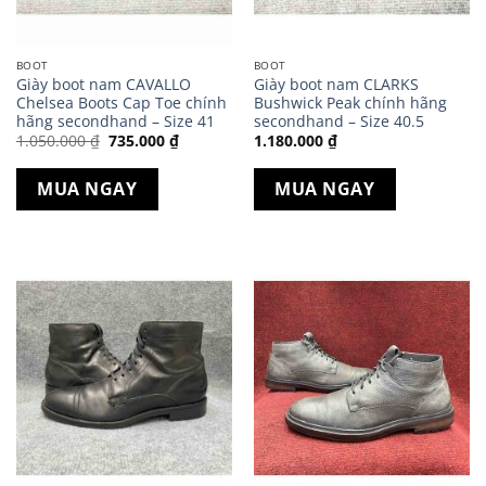
BOOT
BOOT
Giày boot nam CAVALLO
Giày boot nam CLARKS
Chelsea Boots Cap Toe chính
Bushwick Peak chính hãng
hãng secondhand – Size 41
secondhand – Size 40.5
Giá
Giá
1.050.000
₫
735.000
₫
1.180.000
₫
gốc
hiện
là:
tại
1.050.000 ₫.
là:
MUA NGAY
MUA NGAY
735.000 ₫.