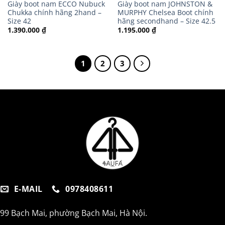
Giày boot nam ECCO Nubuck
Giày boot nam JOHNSTON &
Chukka chính hãng 2hand –
MURPHY Chelsea Boot chính
Size 42
hãng secondhand – Size 42.5
1.390.000
₫
1.195.000
₫
1
2
3
E-MAIL
0978408611
99 Bạch Mai, phường Bạch Mai, Hà Nội.