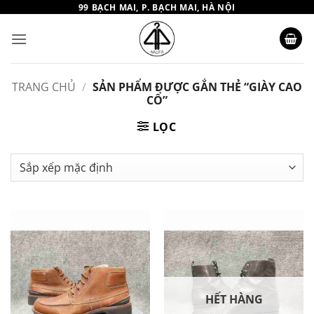
Bỏ
99 BẠCH MAI, P. BẠCH MAI, HÀ NỘI
qua
nội
dung
TRANG CHỦ
/
SẢN PHẨM ĐƯỢC GẮN THẺ “GIÀY CAO
CỔ”
LỌC
HẾT HÀNG