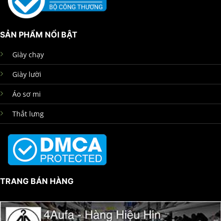
SẢN PHẨM NỔI BẬT
Giày chạy
Giày lười
Áo sơ mi
Thắt lưng
TRANG BÁN HÀNG