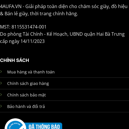
4AUFA.VN - Giải pháp toàn diện cho chăm sóc giày, đồ hiệu
& Bán lẻ giày, thời trang chính hãng.
MST: 8115531474-001
Do phòng Tài Chính - Kế Hoạch, UBND quận Hai Bà Trưng
cấp ngày 14/11/2023
CHÍNH SÁCH
Mua hàng và thanh toán
Chính sách giao hàng
Chính sách bảo mật
Bảo hành và đổi trả