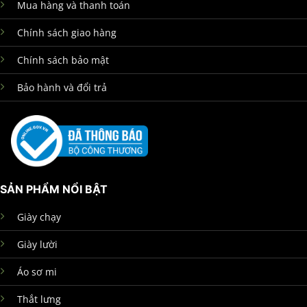
Mua hàng và thanh toán
Chính sách giao hàng
Chính sách bảo mật
Bảo hành và đổi trả
SẢN PHẨM NỔI BẬT
Giày chạy
Giày lười
Áo sơ mi
Thắt lưng