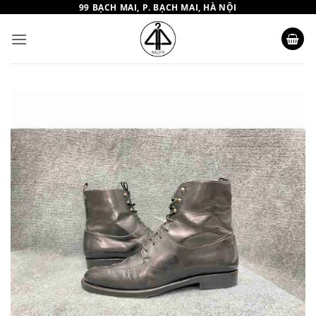
Bỏ
99 BẠCH MAI, P. BẠCH MAI, HÀ NỘI
qua
nội
dung