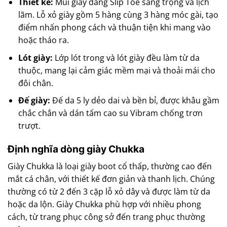
Thiết kế:
Mũi giày dáng Slip Toe sang trọng và lịch
lãm. Lỗ xỏ giày gồm 5 hàng cùng 3 hàng móc gài, tạo
điểm nhấn phong cách và thuận tiện khi mang vào
hoặc tháo ra.
Lót giày:
Lớp lót trong và lót giày đều làm từ da
thuộc, mang lại cảm giác mềm mại và thoải mái cho
đôi chân.
Đế giày:
Đế da 5 ly dẻo dai và bền bỉ, được khâu gầm
chắc chắn và dán tấm cao su Vibram chống trơn
trượt.
Định nghĩa dòng giày Chukka
Giày Chukka là loại giày boot cổ thấp, thường cao đến
mắt cá chân, với thiết kế đơn giản và thanh lịch. Chúng
thường có từ 2 đến 3 cặp lỗ xỏ dây và được làm từ da
hoặc da lộn. Giày Chukka phù hợp với nhiều phong
cách, từ trang phục công sở đến trang phục thường