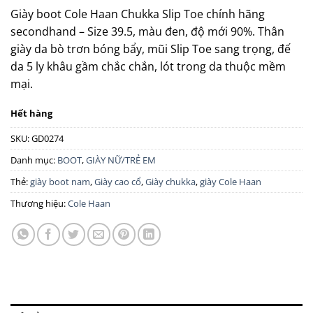
Giày boot Cole Haan Chukka Slip Toe chính hãng
secondhand – Size 39.5, màu đen, độ mới 90%. Thân
giày da bò trơn bóng bẩy, mũi Slip Toe sang trọng, đế
da 5 ly khâu gầm chắc chắn, lót trong da thuộc mềm
mại.
Hết hàng
SKU:
GD0274
Danh mục:
BOOT
,
GIÀY NỮ/TRẺ EM
Thẻ:
giày boot nam
,
Giày cao cổ
,
Giày chukka
,
giày Cole Haan
Thương hiệu:
Cole Haan