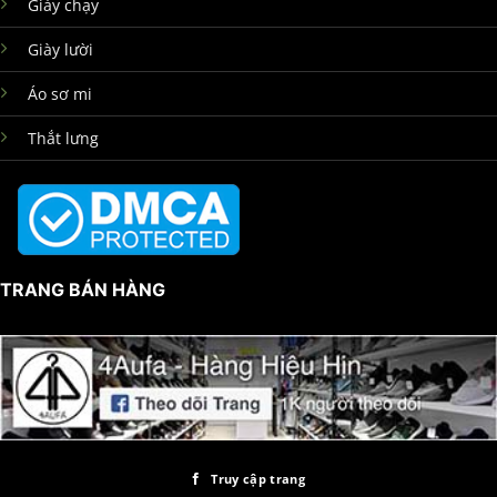
Giày chạy
Giày lười
Áo sơ mi
Thắt lưng
TRANG BÁN HÀNG
Truy cập trang